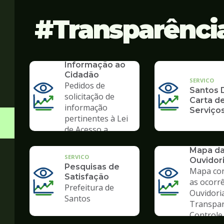
Transparênci
SERVICO
SIC - Serviço de
Informação ao
Cidadão
SERVICO
Pedidos de
Santos D
solicitação de
Carta d
informação
Serviço
pertinentes à Lei
de Acesso a
Informação
SERVICO
Mapa d
SERVICO
Ouvidor
Pesquisas de
Mapa co
Satisfação
as ocorr
Prefeitura de
Ouvidori
Santos
Transpar
Controle