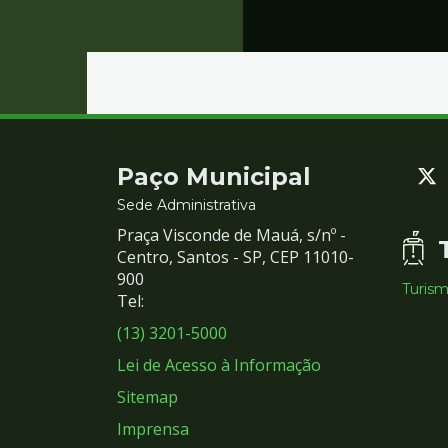
Contato
Paço Municipal
e
Sede Administrativa
Praça Visconde de Mauá, s/nº -
Redes
Centro, Santos - SP, CEP 11010-
900
Turis
Sociais
Tel:
(13) 3201-5000
Lei de Acesso à Informação
Sitemap
Imprensa