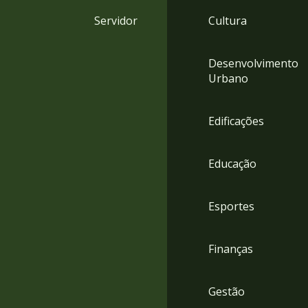
4
Servidor
Cultura
Acessibilidade
5
Desenvolvimento
Urbano
Edificações
Educação
Esportes
Finanças
Gestão