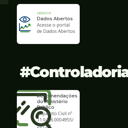
SERVICO
Dados Abertos
Acesse o portal
de Dados Abertos
Controladori
SERVICO
Recomendações
do Ministério
Público
Inquérito Civil nº
11.0426.0004955/
2013-1