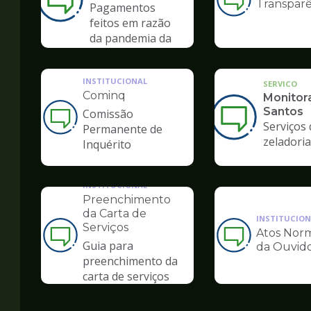
Transparê
Ilustração
Pagamentos
da
feitos em razão
pagina
da pandemia da
de
COVID-19
Ouvidoria
INSTITUCIONAL
SERVICO
Cominq
Monitor
Santos
Comissão
Ilustração
Serviços 
Permanente de
da
zeladoria
Inquérito
pagina
de
Ouvidoria
INSTITUCIONAL
Preenchimento
da Carta de
INSTITUCION
Serviços
Atos Norm
Ilustração
Ilustração
Guia para
da Ouvido
da
da
preenchimento da
pagina
pagina
carta de serviços
de
de
Ouvidoria
Ouvidoria