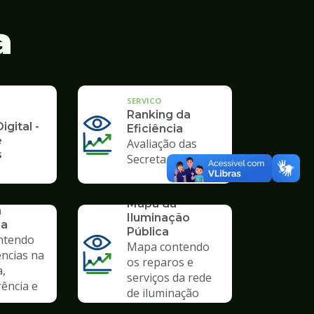
a
SERVICO
Ranking da
igital -
Eficiência
e
Avaliação das
s
Secretarias
SERVICO
Mapa da
a
Iluminação
ia
Pública
ntendo
Mapa contendo
ências na
os reparos e
a,
serviços da rede
ência e
de iluminação
pública.