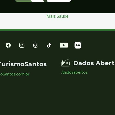
Mais Saúde
Dados Abert
TurismoSantos
/dadosabertos
moSantos.com.br