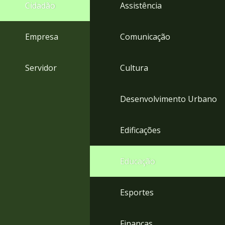
4
Cidadão
Assistência
Acessibilidade
5
Empresa
Comunicação
Servidor
Cultura
Desenvolvimento Urbano
Edificações
Educação
Esportes
Finanças