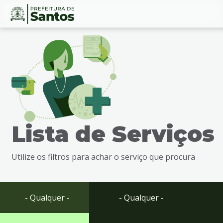
Ir
Conteúdo
para
o
conteúdo
1
Ir
para
o
menu
Lista de Serviços
2
Ir
para
Utilize os filtros para achar o serviço que procura
busca
3
Ir
para
- Qualquer -
- Qualquer -
o
rodapé