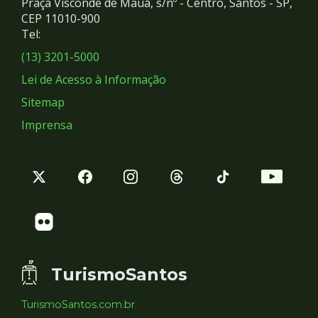
Praça Visconde de Mauá, s/nº - Centro, Santos - SP,
Redes
CEP 11010-900
Tel:
Sociais
(13) 3201-5000
Lei de Acesso à Informação
Sitemap
Imprensa
TurismoSantos
TurismoSantos.com.br