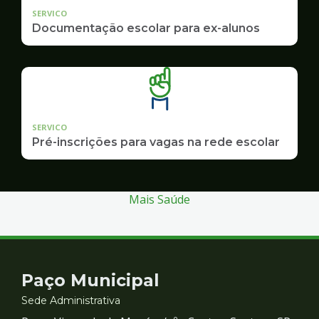
SERVICO
Documentação escolar para ex-alunos
SERVICO
Pré-inscrições para vagas na rede escolar
Mais Saúde
Contato
Paço Municipal
e
Sede Administrativa