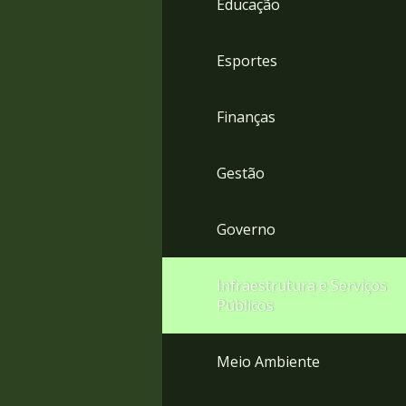
Educação
4
Acessibilidade
5
Esportes
Finanças
Gestão
Governo
Infraestrutura e Serviços
Públicos
Meio Ambiente