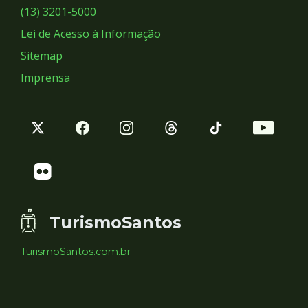
Sociais
(13) 3201-5000
Lei de Acesso à Informação
Sitemap
Imprensa
TurismoSantos
TurismoSantos.com.br