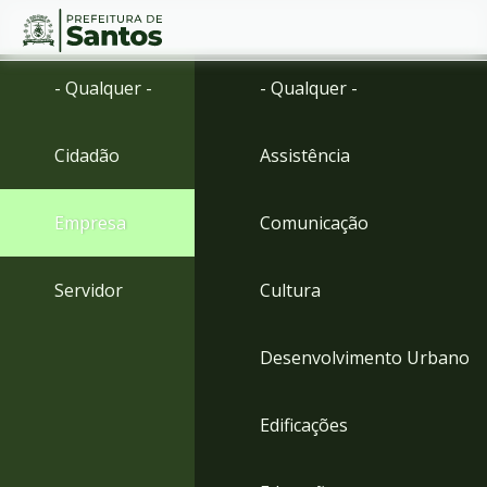
Ir
Conteúdo
- Qualquer -
- Qualquer -
para
o
conteúdo
Cidadão
Assistência
1
Ir
para
Empresa
Comunicação
o
menu
2
Servidor
Cultura
Ir
para
busca
Desenvolvimento Urbano
3
Ir
para
Edificações
o
rodapé