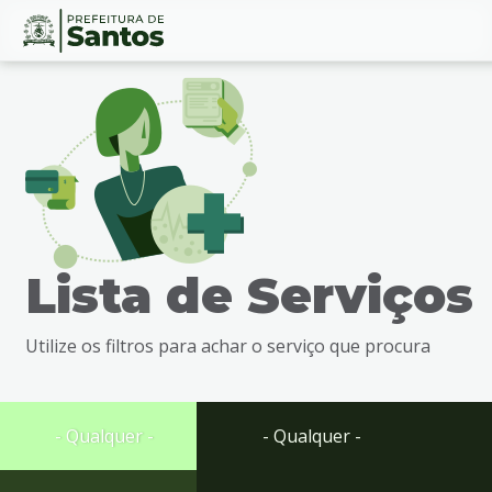
Ir
Conteúdo
para
o
conteúdo
1
Ir
para
o
menu
Lista de Serviços
2
Ir
para
Utilize os filtros para achar o serviço que procura
busca
3
Ir
para
- Qualquer -
- Qualquer -
o
rodapé