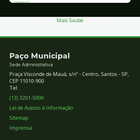
SERVICO
Atendimento às Vítimas de Violência
Mais Saúde
Contato
Paço Municipal
e
Sede Administrativa
Praça Visconde de Mauá, s/nº - Centro, Santos - SP,
Redes
CEP 11010-900
Tel:
Sociais
(13) 3201-5000
Lei de Acesso à Informação
Sitemap
Imprensa