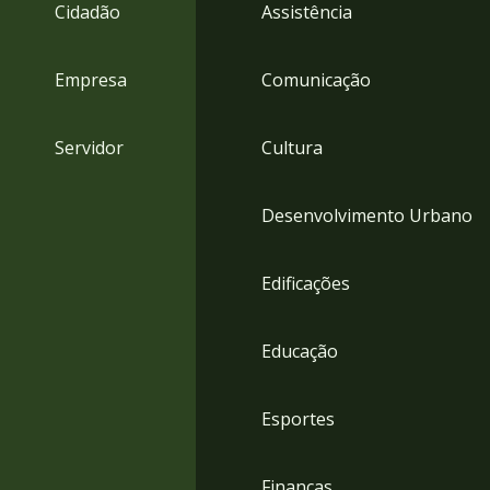
4
Cidadão
Assistência
Acessibilidade
5
Empresa
Comunicação
Servidor
Cultura
Desenvolvimento Urbano
Edificações
Educação
Esportes
Finanças