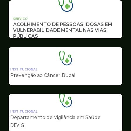
SERVICO
ACOLHIMENTO DE PESSOAS IDOSAS EM
VULNERABILIDADE MENTAL NAS VIAS
PÚBLICAS
Ilustração
da
INSTITUCIONAL
pagina
Prevenção ao Câncer Bucal
de
Saúde
Ilustração
da
INSTITUCIONAL
pagina
Departamento de Vigilância em Saúde
de
DEVIG
Saúde