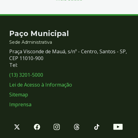
Contato
Paço Municipal
e
Sede Administrativa
Praça Visconde de Mauá, s/nº - Centro, Santos - SP,
Redes
CEP 11010-900
Tel:
Sociais
(13) 3201-5000
Lei de Acesso à Informação
Sitemap
Imprensa