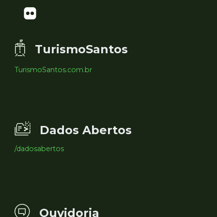
TurismoSantos
TurismoSantos.com.br
Dados Abertos
/dadosabertos
Ouvidoria