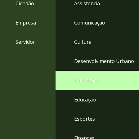
4
Cidadão
Assistência
Acessibilidade
5
Empresa
Comunicação
Servidor
Cultura
Desenvolvimento Urbano
Edificações
Educação
Esportes
Finanças