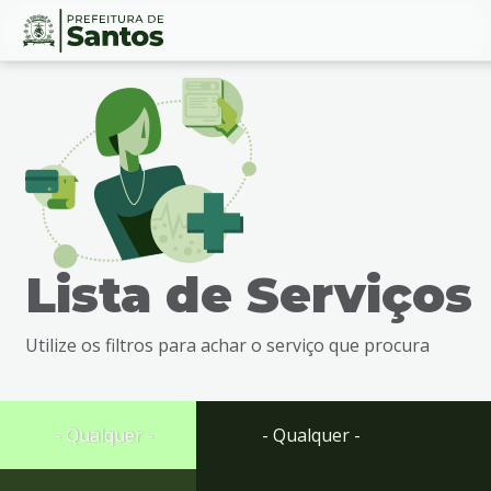
Ir
Conteúdo
para
o
conteúdo
1
Ir
para
o
menu
Lista de Serviços
2
Ir
para
Utilize os filtros para achar o serviço que procura
busca
3
Ir
para
- Qualquer -
- Qualquer -
o
rodapé