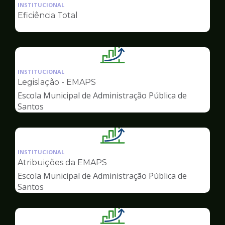
da
INSTITUCIONAL
pagina
Eficiência Total
de
Gestão
Ilustração
da
INSTITUCIONAL
pagina
Legislação - EMAPS
de
Escola Municipal de Administração Pública de
Gestão
Santos
Ilustração
da
INSTITUCIONAL
pagina
Atribuições da EMAPS
de
Escola Municipal de Administração Pública de
Gestão
Santos
Ilustração