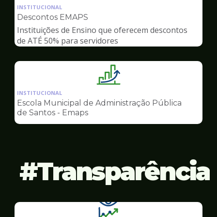
da
INSTITUCIONAL
pagina
Descontos EMAPS
de
Instituições de Ensino que oferecem descontos
Gestão
de ATÉ 50% para servidores
Ilustração
da
INSTITUCIONAL
pagina
Escola Municipal de Administração Pública
de
de Santos - Emaps
Gestão
Transparência