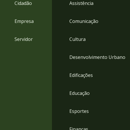
4
Cidadão
Assistência
Acessibilidade
5
Empresa
Comunicação
Servidor
Cultura
Desenvolvimento Urbano
Edificações
Educação
Esportes
Finanças