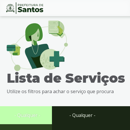
Ir
Conteúdo
para
o
conteúdo
1
Ir
para
o
menu
Lista de Serviços
2
Ir
para
Utilize os filtros para achar o serviço que procura
busca
3
Ir
para
- Qualquer -
- Qualquer -
o
rodapé