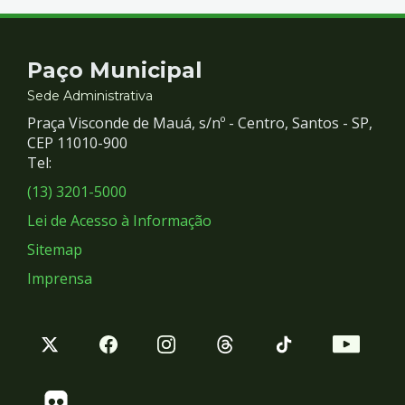
Contato
Paço Municipal
e
Sede Administrativa
Praça Visconde de Mauá, s/nº - Centro, Santos - SP,
Redes
CEP 11010-900
Tel:
Sociais
(13) 3201-5000
Lei de Acesso à Informação
Sitemap
Imprensa