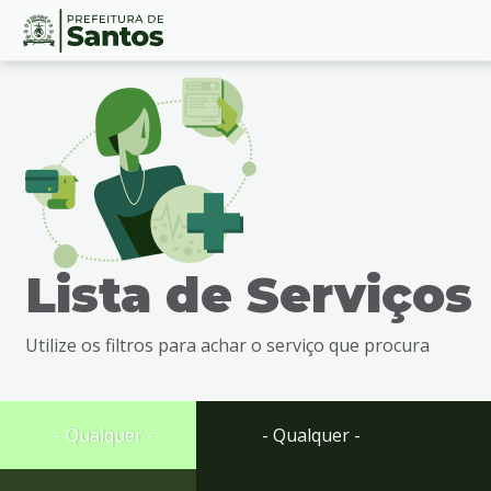
Ir
Conteúdo
para
o
conteúdo
1
Ir
para
o
menu
Lista de Serviços
2
Ir
para
Utilize os filtros para achar o serviço que procura
busca
3
Ir
para
- Qualquer -
- Qualquer -
o
rodapé