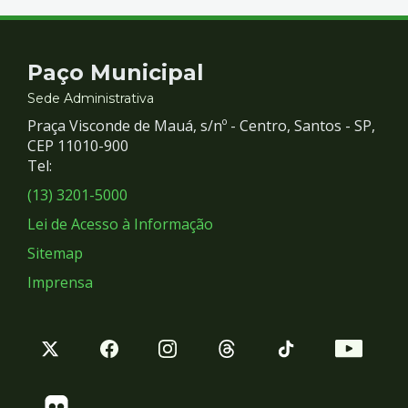
Contato
Paço Municipal
e
Sede Administrativa
Praça Visconde de Mauá, s/nº - Centro, Santos - SP,
Redes
CEP 11010-900
Tel:
Sociais
(13) 3201-5000
Lei de Acesso à Informação
Sitemap
Imprensa