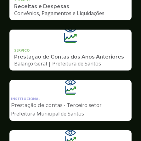
Receitas e Despesas
Convênios, Pagamentos e Liquidações
SERVICO
Prestação de Contas dos Anos Anteriores
Balanço Geral | Prefeitura de Santos
Ilustração
da
INSTITUCIONAL
pagina
Prestação de contas - Terceiro setor
de
Prefeitura Municipal de Santos
Transparência
Ilustração