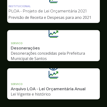
da
INSTITUCIONAL
pagina
PLOA - Projeto de Lei Orçamentária 2021
de
Previsão de Receita e Despesas para ano 2021
Transparência
SERVICO
Desonerações
Desonerações concedidas pela Prefeitura
Municipal de Santos
SERVICO
Arquivo LOA - Lei Orçamentária Anual
Lei Vigente e histórico