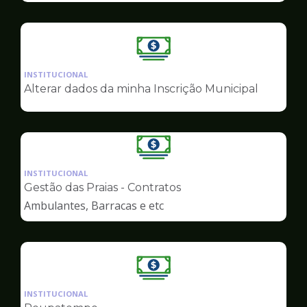
Ilustração
da
INSTITUCIONAL
pagina
Alterar dados da minha Inscrição Municipal
de
Finanças
Ilustração
da
INSTITUCIONAL
pagina
Gestão das Praias - Contratos
de
Ambulantes, Barracas e etc
Finanças
Ilustração
da
INSTITUCIONAL
pagina