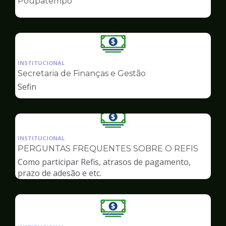
Poupatempo
de
Finanças
Ilustração
da
INSTITUCIONAL
pagina
Secretaria de Finanças e Gestão
de
Sefin
Finanças
Ilustração
da
INSTITUCIONAL
pagina
PERGUNTAS FREQUENTES SOBRE O REFIS
de
Como participar Refis, atrasos de pagamento,
Finanças
prazo de adesão e etc.
Ilustração
da