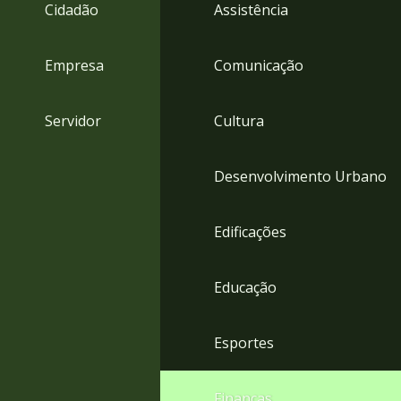
4
Cidadão
Assistência
Acessibilidade
5
Empresa
Comunicação
Servidor
Cultura
Desenvolvimento Urbano
Edificações
Educação
Esportes
Finanças