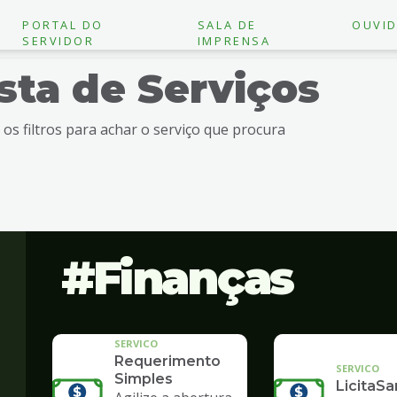
PORTAL DO
SALA DE
OUVID
SERVIDOR
IMPRENSA
ista de Serviços
e os filtros para achar o serviço que procura
Finanças
SERVICO
Requerimento
SERVICO
Simples
LicitaSa