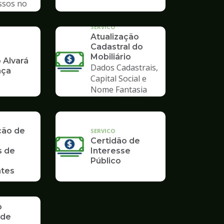
ssos no
mpo
SERVICO
Atualização
Cadastral do
Mobiliário
 Alvará
Dados Cadastrais,
nça
Capital Social e
Nome Fantasia
ção de
SERVICO
Certidão de
s de
Interesse
Público
tes
o
 de