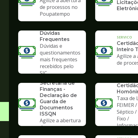
Agilize a abertura
Licitaçõ
de processos no
Eletrôni
Poupatempo
SERVICO
Dúvidas
SERVICO
Frequentes
Certidã
Dúvidas e
Inteiro 
questionamentos
Agilize a
mais frequentes
de proce
recebidos pelo
SERVICO
SIC
Formulários da
SERVICO
Secretaria de
Certidã
Finanças -
Homôni
Declaração de
Taxa de L
Guarda de
FEIMER /
Documentos
Séptico 
ISSQN
Fixo /
Agilize a abertura
Informa
de processos no
Poupatempo