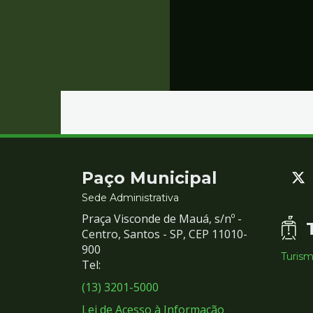
Contato
Paço Municipal
e
Sede Administrativa
Praça Visconde de Mauá, s/nº -
Redes
Centro, Santos - SP, CEP 11010-
900
Turis
Sociais
Tel:
(13) 3201-5000
Lei de Acesso à Informação