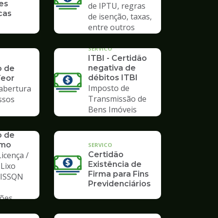
es
de IPTU, regras
cas
de isenção, taxas,
entre outros
SERVICO
ITBI - Certidão
negativa de
o de
débitos ITBI
Teor
Imposto de
 abertura
Transmissão de
ssos
Bens Imóveis
o de
mo
SERVICO
icença /
Certidão
Existência de
 Lixo
Firma para Fins
/ ISSQN
Previdenciários
ções