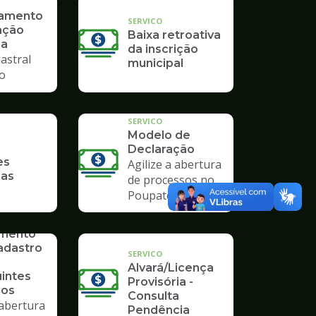
ramento
SERVICO
ação
Baixa retroativa
ia
da inscrição
astral
municipal
io
SERVICO
Modelo de
Declaração
es
Agilize a abertura
ias
de processos no
Poupatempo
imento
adastro
SERVICO
Alvará/Licença
uintes
Provisória -
ios
Consulta
 abertura
Pendência