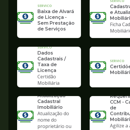
SERVICO
SERVICO
Cadast
Baixa de Alvará
e Atuali
de Licença -
Mobiliár
Sem Prestação
Ficha Cad
de Serviços
Mobiliár
SERVICO
Dados
Cadastrais /
SERVICO
Taxa de
Certidõ
Licença
Mobiliár
Certidão
Mobiliária
SERVICO
SERVICO
Atualização
Requer
Cadastral
CCM - C
Imobiliário
de
Atualização do
Contrib
nome do
Mobiliár
Agilize a
proprietário ou