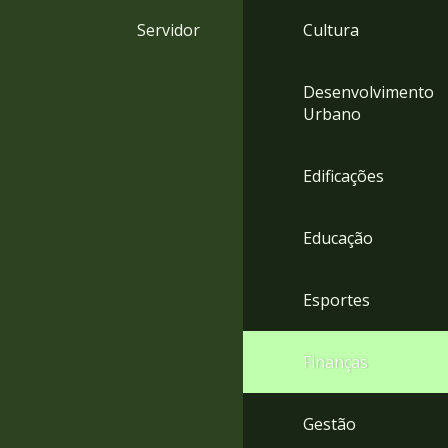
4
Servidor
Cultura
Acessibilidade
5
Desenvolvimento
Urbano
Edificações
Educação
Esportes
Finanças
Gestão