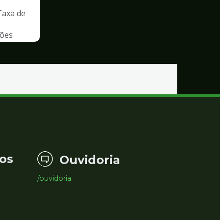
Taxa de
ções
os
Ouvidoria
/ouvidoria