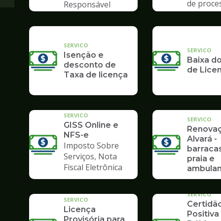
de proce
Responsável
Poupate
Tributário
SERVICO
SERVICO
Isenção e
Baixa do
desconto de
de Lice
Taxa de licença
SERVICO
SERVICO
GISS Online e
Renova
NFS-e
Alvará -
Imposto Sobre
barraca
Serviços, Nota
praia e
Fiscal Eletrônica
ambulan
SERVICO
SERVICO
Certidã
Licença
Positiva
Provisória para