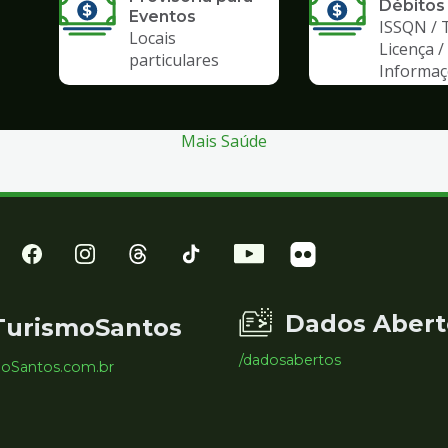
Débitos
Eventos
ISSQN / 
Locais
Licença /
particulares
Informa
Mais Saúde
Dados Abert
TurismoSantos
/dadosabertos
moSantos.com.br