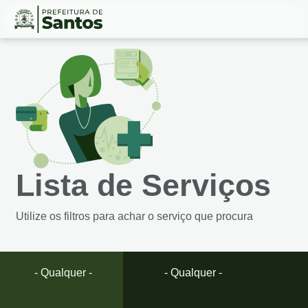
Ir
Conteúdo
para
o
conteúdo
1
Ir
para
o
menu
Lista de Serviços
2
Ir
para
Utilize os filtros para achar o serviço que procura
busca
3
Ir
para
- Qualquer -
- Qualquer -
o
rodapé