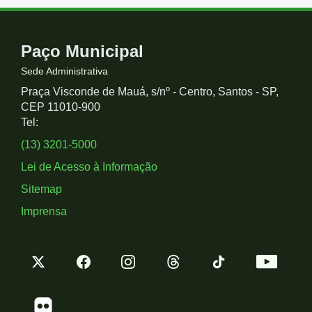
Contato
Paço Municipal
e
Sede Administrativa
Praça Visconde de Mauá, s/nº - Centro, Santos - SP,
Redes
CEP 11010-900
Tel:
Sociais
(13) 3201-5000
Lei de Acesso à Informação
Sitemap
Imprensa