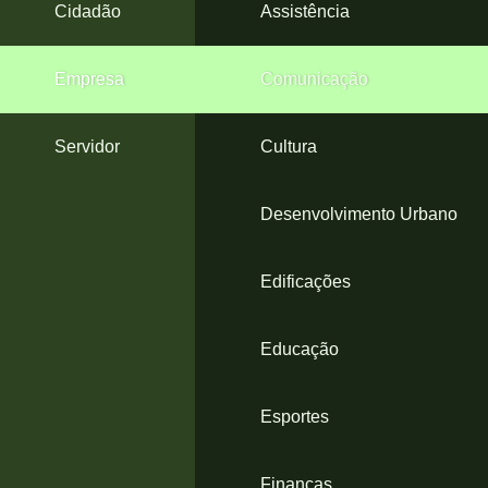
4
Cidadão
Assistência
Acessibilidade
5
Empresa
Comunicação
Servidor
Cultura
Desenvolvimento Urbano
Edificações
Educação
Esportes
Finanças