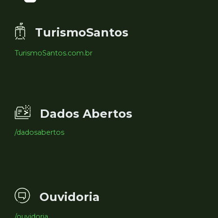
TurismoSantos
TurismoSantos.com.br
Dados Abertos
/dadosabertos
Ouvidoria
/ouvidoria