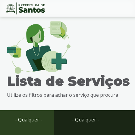
Ir
Conteúdo
para
o
conteúdo
1
Ir
para
o
menu
Lista de Serviços
2
Ir
para
Utilize os filtros para achar o serviço que procura
busca
3
Ir
para
- Qualquer -
- Qualquer -
o
rodapé