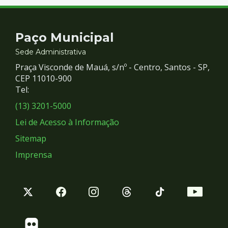
Contato
Paço Municipal
e
Sede Administrativa
Praça Visconde de Mauá, s/nº - Centro, Santos - SP,
Redes
CEP 11010-900
Tel:
Sociais
(13) 3201-5000
Lei de Acesso à Informação
Sitemap
Imprensa