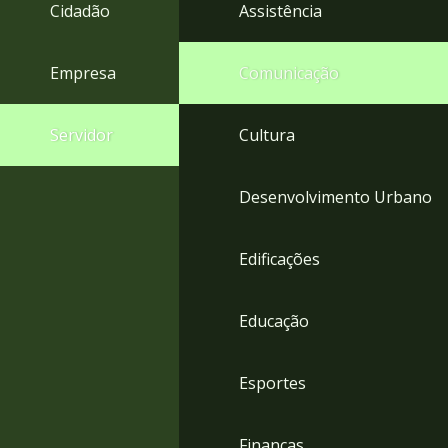
4
Cidadão
Assistência
Acessibilidade
5
Empresa
Comunicação
Servidor
Cultura
Desenvolvimento Urbano
Edificações
Educação
Esportes
Finanças