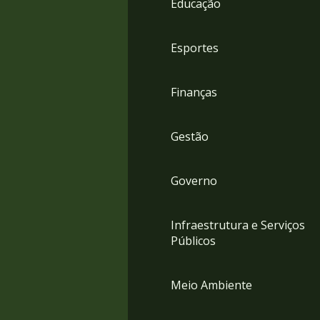
Educação
4
Acessibilidade
5
Esportes
Finanças
Gestão
Governo
Infraestrutura e Serviços
Públicos
Meio Ambiente