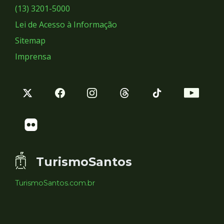
Sociais
(13) 3201-5000
Lei de Acesso à Informação
Sitemap
Imprensa
TurismoSantos
TurismoSantos.com.br