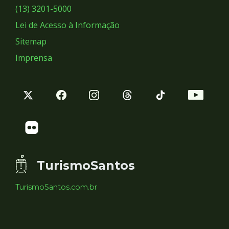
Sociais
(13) 3201-5000
Lei de Acesso à Informação
Sitemap
Imprensa
TurismoSantos
TurismoSantos.com.br