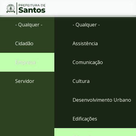
Ir
Conteúdo
- Qualquer -
- Qualquer -
para
o
conteúdo
Cidadão
Assistência
1
Ir
para
Empresa
Comunicação
o
menu
2
Servidor
Cultura
Ir
para
busca
Desenvolvimento Urbano
3
Ir
para
Edificações
o
rodapé