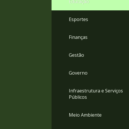
Educação
4
Acessibilidade
5
Esportes
Finanças
Gestão
Governo
Infraestrutura e Serviços
Públicos
Meio Ambiente