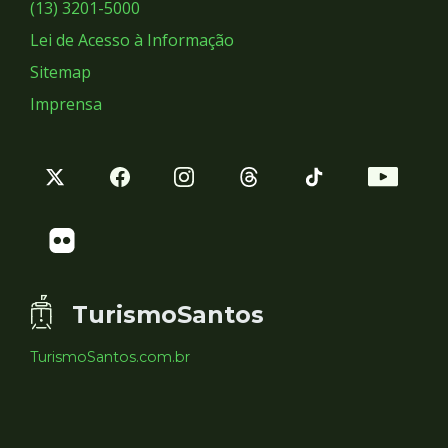
Sociais
(13) 3201-5000
Lei de Acesso à Informação
Sitemap
Imprensa
TurismoSantos
TurismoSantos.com.br