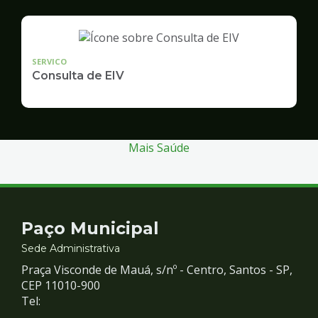
SERVICO
Consulta de EIV
Mais Saúde
Contato
Paço Municipal
e
Sede Administrativa
Praça Visconde de Mauá, s/nº - Centro, Santos - SP,
Redes
CEP 11010-900
Tel: