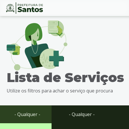
Ir
Conteúdo
para
o
conteúdo
1
Ir
para
o
menu
Lista de Serviços
2
Ir
para
Utilize os filtros para achar o serviço que procura
busca
3
Ir
para
- Qualquer -
- Qualquer -
o
rodapé