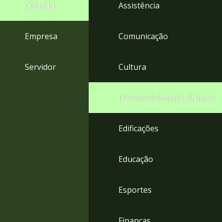
4
Cidadão
Assistência
Acessibilidade
5
Empresa
Comunicação
Servidor
Cultura
Desenvolvimento Urbano
Edificações
Educação
Esportes
Finanças