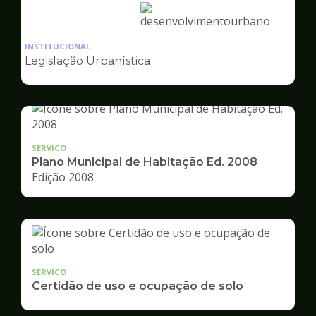
Ilustração
da
INSTITUCIONAL
pagina
Legislação Urbanística
de
Desenvolvimento
Urbano
SERVICO
Plano Municipal de Habitação Ed. 2008
Edição 2008
SERVICO
Certidão de uso e ocupação de solo