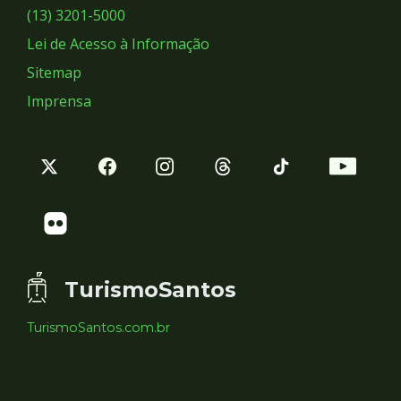
Sociais
(13) 3201-5000
Lei de Acesso à Informação
Sitemap
Imprensa
TurismoSantos
TurismoSantos.com.br