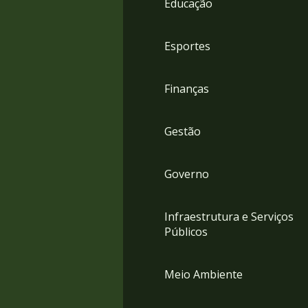
Educação
4
Acessibilidade
5
Esportes
Finanças
Gestão
Governo
Infraestrutura e Serviços
Públicos
Meio Ambiente