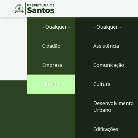
Ir
Conteúdo
- Qualquer -
- Qualquer -
para
o
conteúdo
Cidadão
Assistência
1
Ir
para
Empresa
Comunicação
o
menu
2
Servidor
Cultura
Ir
para
busca
Desenvolvimento
3
Urbano
Ir
para
o
Edificações
rodapé