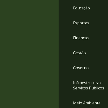
4
Educação
Acessibilidade
5
Esportes
Finanças
Gestão
Governo
Infraestrutura e
Serviços Públicos
Meio Ambiente