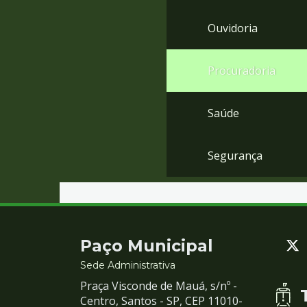
Ouvidoria
Procuradoria
Saúde
Segurança
Contato
Paço Municipal
e
Sede Administrativa
Praça Visconde de Mauá, s/nº -
Redes
Centro, Santos - SP, CEP 11010-