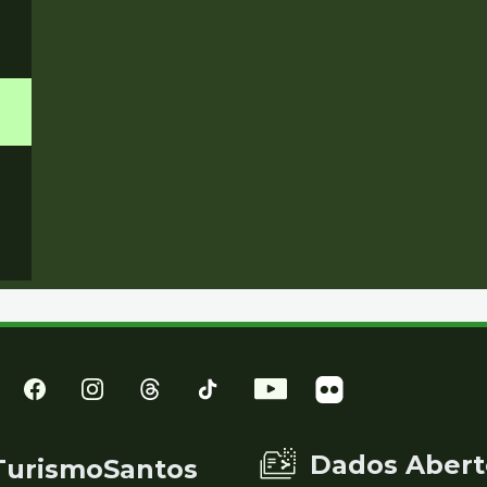
Dados Abert
TurismoSantos