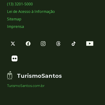
Sociais
(13) 3201-5000
Lei de Acesso à Informação
Sitemap
Imprensa
TurismoSantos
TurismoSantos.com.br