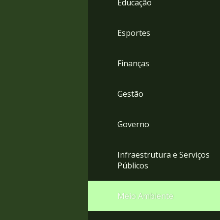
Educação
4
Acessibilidade
5
Esportes
Finanças
Gestão
Governo
Infraestrutura e Serviços
Públicos
Meio Ambiente