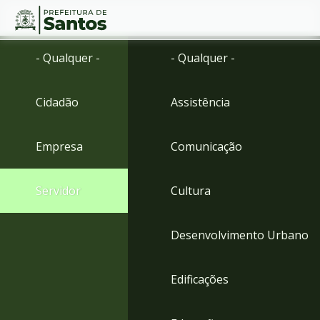
Ir
Conteúdo
- Qualquer -
- Qualquer -
para
o
conteúdo
Cidadão
Assistência
1
Ir
para
Empresa
Comunicação
o
menu
2
Servidor
Cultura
Ir
para
busca
Desenvolvimento Urbano
3
Ir
para
Edificações
o
rodapé