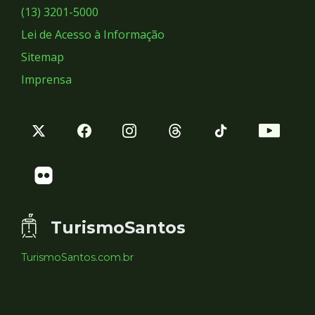
Sociais
(13) 3201-5000
Lei de Acesso à Informação
Sitemap
Imprensa
TurismoSantos
TurismoSantos.com.br