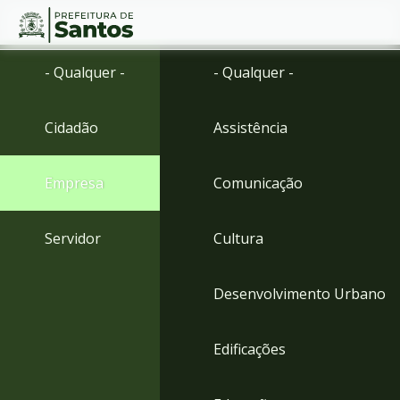
Ir
Conteúdo
- Qualquer -
- Qualquer -
para
o
conteúdo
Cidadão
Assistência
1
Ir
para
Empresa
Comunicação
o
menu
2
Servidor
Cultura
Ir
para
busca
Desenvolvimento Urbano
3
Ir
para
Edificações
o
rodapé