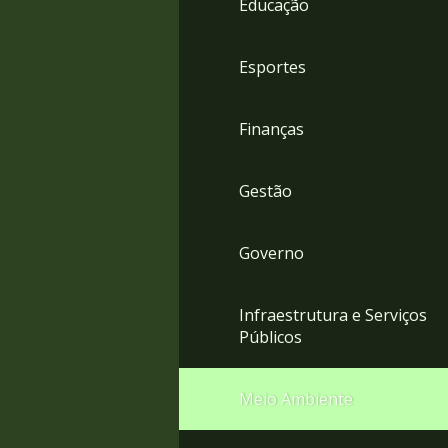
Educação
4
Acessibilidade
5
Esportes
Finanças
Gestão
Governo
Infraestrutura e Serviços
Públicos
Meio Ambiente