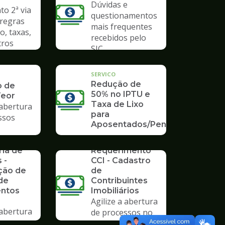
Dúvidas e
o 2ª via
questionamentos
 regras
mais frequentes
o, taxas,
recebidos pelo
tros
SIC
SERVICO
Redução de
o de
50% no IPTU e
Teor
Taxa de Lixo
 abertura
para
ssos
Aposentados/Pensionistas
rios da
SERVICO
ria de
Requerimento
 -
CCI - Cadastro
ção de
de
de
Contribuintes
ntos
Imobiliários
Agilize a abertura
 abertura
de processos no
SERVICO
ssos no
Poupatempo