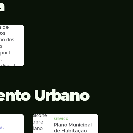
a
a de
os
ão dos
s
cpnet,
,
digital
ento Urbano
SERVICO
Plano Municipal
AL
de Habitação