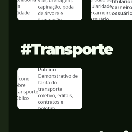
vias, drenagem,
titulari
capinação, poda
carneiro
de árvore e
ossuári
iluminação
Transporte
SERVICO
Transporte
Público
Demonstrativo de
tarifa do
transporte
coletivo, editais,
contratos e
boletim
estatístico