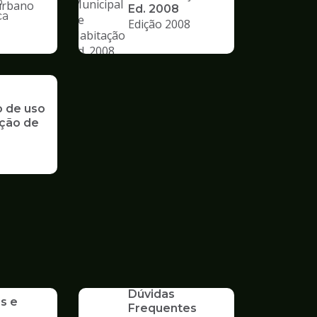
o
Ed. 2008
ca
Edição 2008
nto
o de uso
ção de
SERVICO
Dúvidas
s e
Frequentes