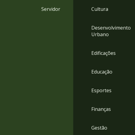
4
Servidor
Cultura
Acessibilidade
5
Desenvolvimento
Urbano
Edificações
Educação
Esportes
Finanças
Gestão