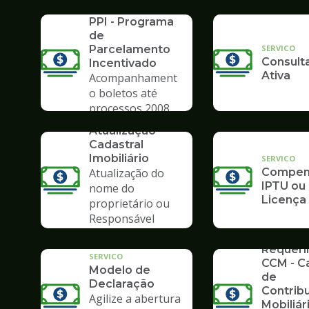
SERVICO
Poupate
PPI - Programa
de
SERVICO
Parcelamento
Consulta
Incentivado
Ativa
Acompanhament
o boletos até
processos 2008
SERVICO
Atualização
Cadastral
Imobiliário
SERVICO
Atualização do
Compens
IPTU ou
nome do
Licença
proprietário ou
Responsável
Tributário
SERVICO
Requer
SERVICO
CCM - C
Modelo de
de
Declaração
Contrib
Agilize a abertura
Mobiliár