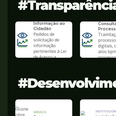
Transparênci
SERVICO
SIC - Serviço de
SERVICO
Informação ao
Consult
Cidadão
Process
Pedidos de
Tramitaç
solicitação de
processo
informação
digitais, 
pertinentes à Lei
atos bpm
de Acesso a
processo 
Informação
Desenvolvim
INSTITUCION
SERVICO