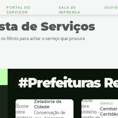
PORTAL DO
SALA DE
OUVID
SERVIDOR
IMPRENSA
ista de Serviços
e os filtros para achar o serviço que procura
Prefeituras R
SERVICO
Zeladoria da
SERVICO
Cidade
Cemitéri
Conservação de
Certidã