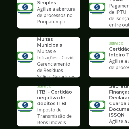
Simples
Pagament
Agilize a abertura
de IPTU,
de processos no
de isençã
Poupatempo
entre ou
SERVICO
Consulta de
Multas
SERVICO
Municipais
Certidã
Multas e
Inteiro 
Infrações - Covid,
Agilize a
Gerenciamento
de proce
de Resíduos
SERVICO
Sólido, Geradores
Formulá
de Lixo
Secreta
SERVICO
ITBI - Certidão
Finanças
negativa de
Declara
débitos ITBI
Guarda 
Imposto de
Docume
ISSQN
Transmissão de
Agilize a
Bens Imóveis
de proce