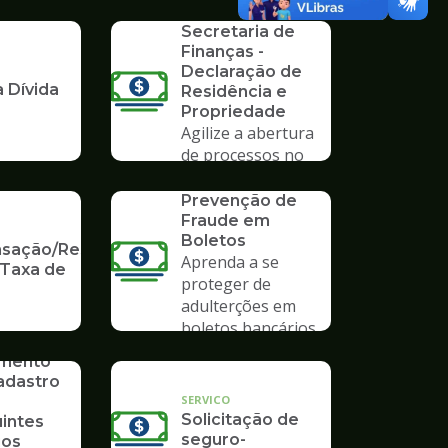
Formulários da
mpo
Secretaria de
Finanças -
Declaração de
 Dívida
Residência e
Propriedade
Agilize a abertura
de processos no
Poupatempo
SERVICO
Prevenção de
Fraude em
Boletos
ação/Restituição
Aprenda a se
 Taxa de
proteger de
adulterções em
boletos bancários
imento
adastro
SERVICO
Solicitação de
uintes
seguro-
ios