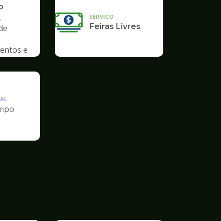
o
,
SERVICO
Feiras Livres
de
entos e
AL
mpo