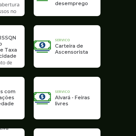
desemprego
 abertura
ssos no
mpo
 ISSQN
SERVICO
o
Carteira de
 e Taxa
Ascensorista
icidade
to de
as com
SERVICO
ações
Alvará - Feiras
edade
livres
iva -
o