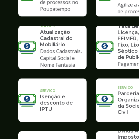
de processos no
Agilize a
Poupatempo
de proce
Poupate
SERVICO
Taxa de
SERVICO
Atualização
Licença,
Cadastral do
FEIMER,
Mobiliário
Fixo, Lix
Dados Cadastrais,
Séptico
de Publ
Capital Social e
Pagamen
Nome Fantasia
Boleto
SERVICO
SERVICO
Parceri
Isenção e
Organiz
desconto de
da Soci
IPTU
Civil
SERVICO
Dívida At
Impost