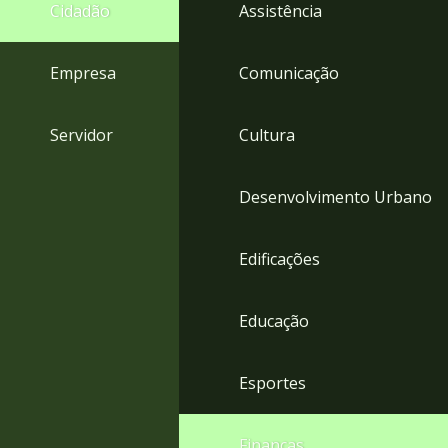
4
Cidadão
Assistência
Acessibilidade
5
Empresa
Comunicação
Servidor
Cultura
Desenvolvimento Urbano
Edificações
Educação
Esportes
Finanças