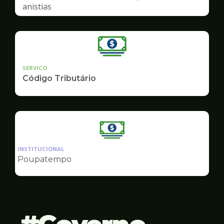
anistias
SERVICO
Código Tributário
Ilustração
da
INSTITUCIONAL
pagina
Poupatempo
de
Finanças