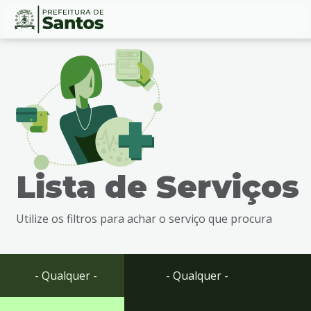
Ir
Conteúdo
para
o
conteúdo
1
Ir
para
o
menu
Lista de Serviços
2
Ir
para
Utilize os filtros para achar o serviço que procura
busca
3
Ir
para
- Qualquer -
- Qualquer -
o
rodapé