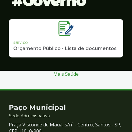
Governo
SERVICO
Orçamento Público - Lista de documentos
Mais Saúde
Contato
Paço Municipal
e
Sede Administrativa
Praça Visconde de Mauá, s/nº - Centro, Santos - SP,
CEP 11010-900