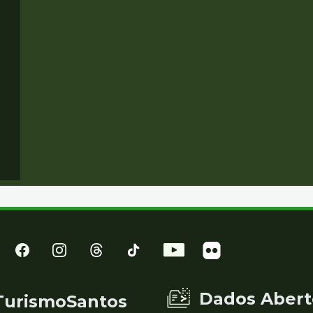
Dados Abert
TurismoSantos