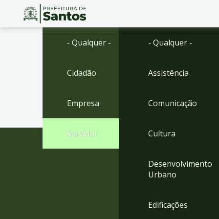
Ir
Conteúdo
- Qualquer -
- Qualquer -
para
o
conteúdo
Cidadão
Assistência
1
Ir
para
Empresa
Comunicação
o
menu
2
Servidor
Cultura
Ir
para
busca
Desenvolvimento
3
Urbano
Ir
para
o
Edificações
rodapé