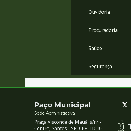
Ouvidoria
Procuradoria
Saúde
Segurança
Contato
Paço Municipal
e
Sede Administrativa
Praça Visconde de Mauá, s/nº -
Redes
Centro, Santos - SP, CEP 11010-