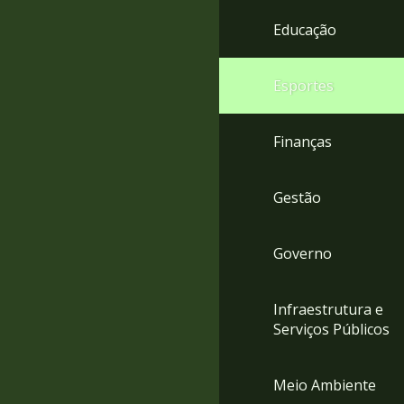
4
Educação
Acessibilidade
5
Esportes
Finanças
Gestão
Governo
Infraestrutura e
Serviços Públicos
Meio Ambiente