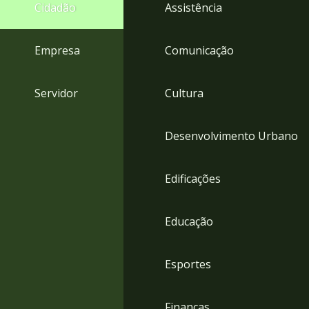
4
Cidadão
Assistência
Acessibilidade
5
Empresa
Comunicação
Servidor
Cultura
Desenvolvimento Urbano
Edificações
Educação
Esportes
Finanças