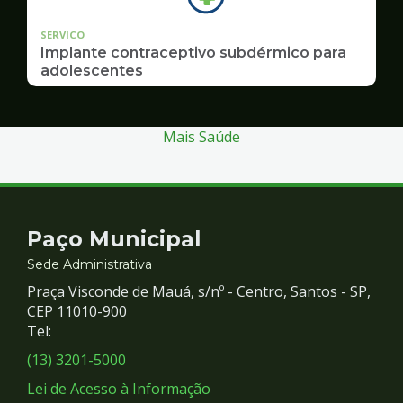
SERVICO
Implante contraceptivo subdérmico para
adolescentes
Mais Saúde
Contato
Paço Municipal
e
Sede Administrativa
Praça Visconde de Mauá, s/nº - Centro, Santos - SP,
Redes
CEP 11010-900
Tel:
Sociais
(13) 3201-5000
Lei de Acesso à Informação