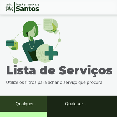
Ir
Conteúdo
para
o
conteúdo
1
Ir
para
o
menu
Lista de Serviços
2
Ir
para
Utilize os filtros para achar o serviço que procura
busca
3
Ir
para
- Qualquer -
- Qualquer -
o
rodapé