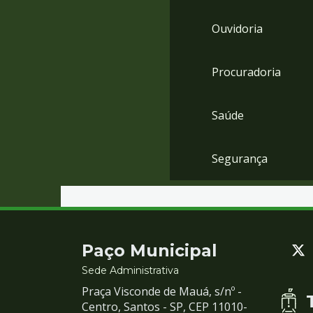
Ouvidoria
Procuradoria
Saúde
Segurança
Contato
Paço Municipal
e
Sede Administrativa
Praça Visconde de Mauá, s/nº -
Redes
Centro, Santos - SP, CEP 11010-