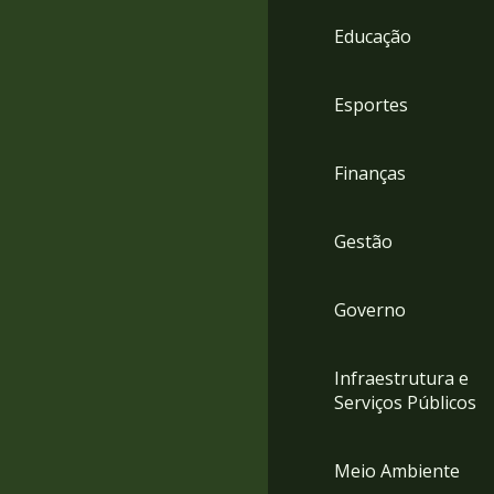
4
Educação
Acessibilidade
5
Esportes
Finanças
Gestão
Governo
Infraestrutura e
Serviços Públicos
Meio Ambiente