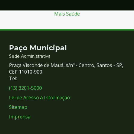
Mais Saúde
Contato
Paço Municipal
e
Sede Administrativa
Praça Visconde de Mauá, s/nº - Centro, Santos - SP,
Redes
CEP 11010-900
Tel:
Sociais
(13) 3201-5000
Lei de Acesso à Informação
Sitemap
Imprensa