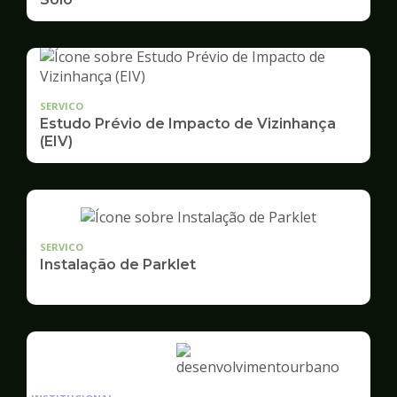
SERVICO
Estudo Prévio de Impacto de Vizinhança
(EIV)
SERVICO
Instalação de Parklet
Ilustração
da