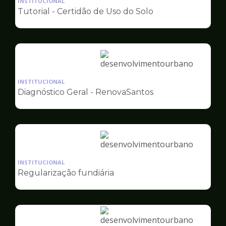
INSTITUCIONAL
pagina
Tutorial - Certidão de Uso do Solo
de
Desenvolvimento
Urbano
Ilustração
da
INSTITUCIONAL
pagina
Diagnóstico Geral - RenovaSantos
de
Desenvolvimento
Urbano
Ilustração
da
INSTITUCIONAL
pagina
Regularização fundiária
de
Desenvolvimento
Urbano
Ilustração