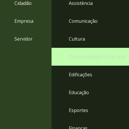
4
Cidadão
Assistência
Acessibilidade
5
Empresa
Comunicação
Servidor
Cultura
Desenvolvimento Urbano
Edificações
Educação
Esportes
Finanças