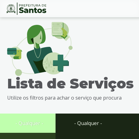
Ir
Conteúdo
para
o
conteúdo
1
Ir
para
o
menu
Lista de Serviços
2
Ir
para
Utilize os filtros para achar o serviço que procura
busca
3
Ir
para
- Qualquer -
- Qualquer -
o
rodapé