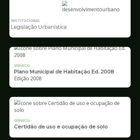
Ilustração
da
INSTITUCIONAL
pagina
Legislação Urbanística
de
Desenvolvimento
Urbano
SERVICO
Plano Municipal de Habitação Ed. 2008
Edição 2008
SERVICO
Certidão de uso e ocupação de solo