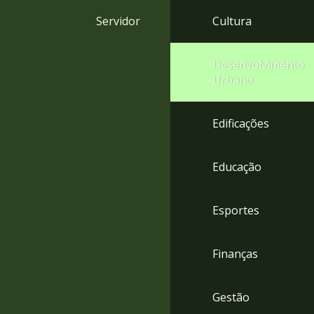
4
Servidor
Cultura
Acessibilidade
5
Desenvolvimento
Urbano
Edificações
Educação
Esportes
Finanças
Gestão