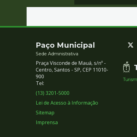
Contato
Paço Municipal
e
Sede Administrativa
Praça Visconde de Mauá, s/nº -
Redes
Centro, Santos - SP, CEP 11010-
900
Turis
Sociais
Tel:
(13) 3201-5000
Lei de Acesso à Informação
Sitemap
Imprensa