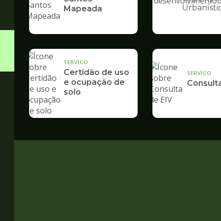
Ilustração
Urbanísti
Mapeada
da
pagina
de
Desenvolvime
Urbano
SERVICO
Certidão de uso
SERVICO
e ocupação de
Consult
solo