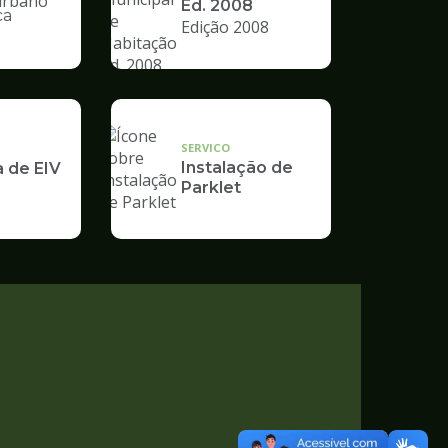
Ed. 2008
ca
Edição 2008
nto
SERVICO
Instalação de
a de EIV
Parklet