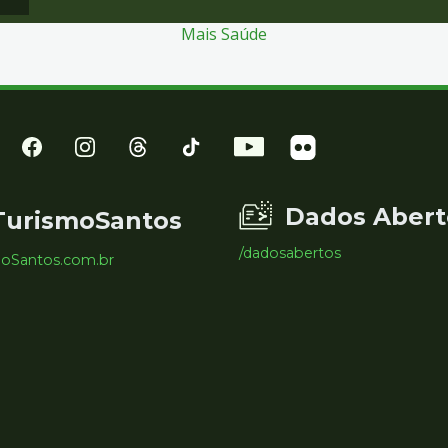
Mais Saúde
Dados Abert
TurismoSantos
/dadosabertos
moSantos.com.br