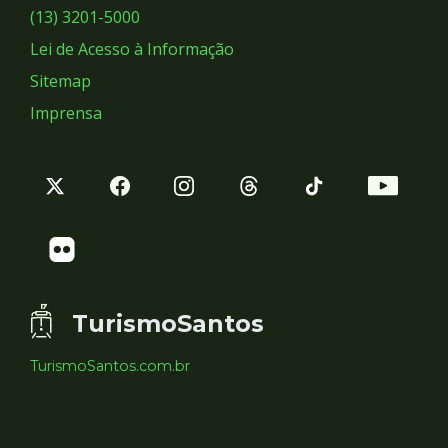
Sociais
(13) 3201-5000
Lei de Acesso à Informação
Sitemap
Imprensa
TurismoSantos
TurismoSantos.com.br