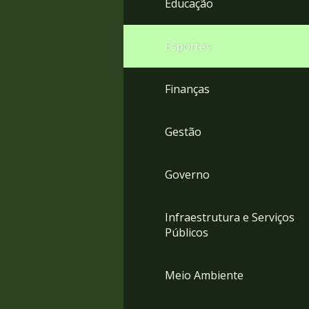
Educação
4
Acessibilidade
5
Esportes
Finanças
Gestão
Governo
Infraestrutura e Serviços
Públicos
Meio Ambiente