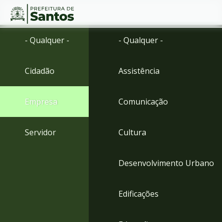
Ir
Conteúdo
- Qualquer -
- Qualquer -
para
o
conteúdo
Cidadão
Assistência
1
Ir
para
Empresa
Comunicação
o
menu
2
Servidor
Cultura
Ir
para
busca
Desenvolvimento Urbano
3
Ir
para
Edificações
o
rodapé