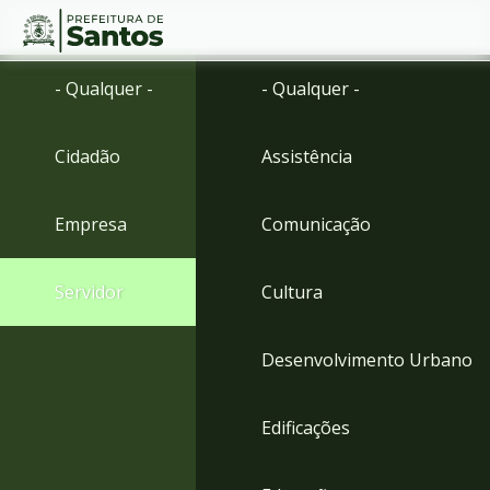
Ir
Conteúdo
- Qualquer -
- Qualquer -
para
o
conteúdo
Cidadão
Assistência
1
Ir
para
Empresa
Comunicação
o
menu
2
Servidor
Cultura
Ir
para
busca
Desenvolvimento Urbano
3
Ir
para
Edificações
o
rodapé