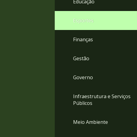
Educação
4
Acessibilidade
5
Esportes
Finanças
Gestão
Governo
Infraestrutura e Serviços
Públicos
Meio Ambiente