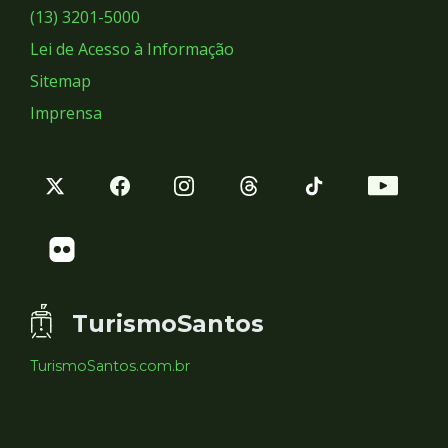
Sociais
(13) 3201-5000
Lei de Acesso à Informação
Sitemap
Imprensa
TurismoSantos
TurismoSantos.com.br