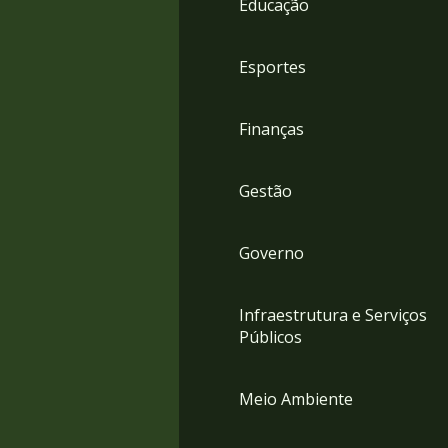
Educação
4
Acessibilidade
5
Esportes
Finanças
Gestão
Governo
Infraestrutura e Serviços
Públicos
Meio Ambiente