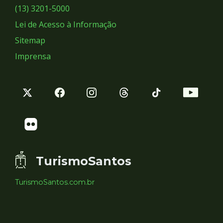
Sociais
(13) 3201-5000
Lei de Acesso à Informação
Sitemap
Imprensa
TurismoSantos
TurismoSantos.com.br