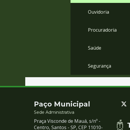
Ouvidoria
Procuradoria
Saúde
Segurança
Contato
Paço Municipal
e
Sede Administrativa
Praça Visconde de Mauá, s/nº -
Redes
Centro, Santos - SP, CEP 11010-