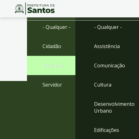
Ir
Conteúdo
- Qualquer -
- Qualquer -
para
o
conteúdo
Cidadão
Assistência
1
Ir
para
Empresa
Comunicação
o
menu
2
Servidor
Cultura
Ir
para
busca
Desenvolvimento
3
Urbano
Ir
para
o
Edificações
rodapé