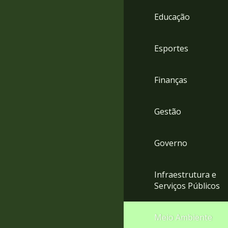
4
Educação
Acessibilidade
5
Esportes
Finanças
Gestão
Governo
Infraestrutura e
Serviços Públicos
Meio Ambiente