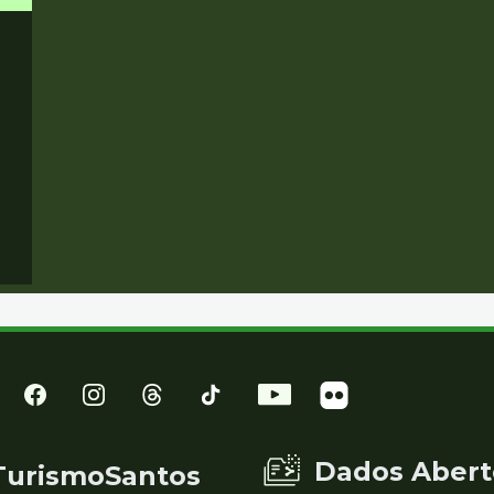
Dados Abert
TurismoSantos