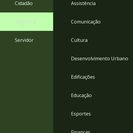
4
Cidadão
Assistência
Acessibilidade
5
Empresa
Comunicação
Servidor
Cultura
Desenvolvimento Urbano
Edificações
Educação
Esportes
Finanças