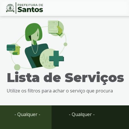
Ir
Conteúdo
para
o
conteúdo
1
Ir
para
o
menu
Lista de Serviços
2
Ir
para
Utilize os filtros para achar o serviço que procura
busca
3
Ir
para
- Qualquer -
- Qualquer -
o
rodapé