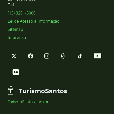
Redes
Tel:
Sociais
(13) 3201-5000
Lei de Acesso à Informação
Sitemap
Imprensa
TurismoSantos
TurismoSantos.com.br