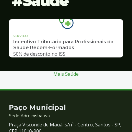
Saúde
SERVICO
Incentivo Tributário para Profissionais da
Saúde Recém-Formados
50% de desconto no ISS
Mais Saúde
Contato
Paço Municipal
e
Sede Administrativa
Praça Visconde de Mauá, s/nº - Centro, Santos - SP,
CEP 11010-900