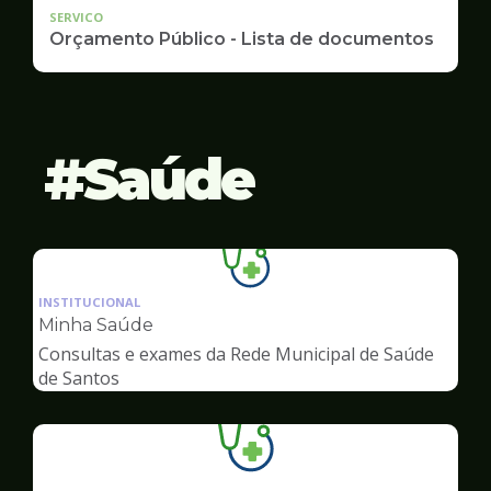
SERVICO
Orçamento Público - Lista de documentos
Saúde
Ilustração
da
INSTITUCIONAL
pagina
Minha Saúde
de
Consultas e exames da Rede Municipal de Saúde
Saúde
de Santos