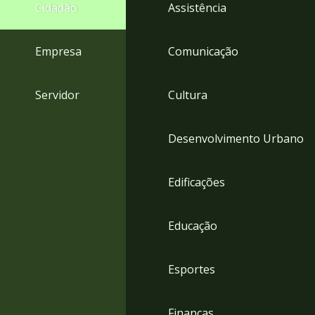
4
Cidadão
Assistência
Acessibilidade
5
Empresa
Comunicação
Servidor
Cultura
Desenvolvimento Urbano
Edificações
Educação
Esportes
Finanças