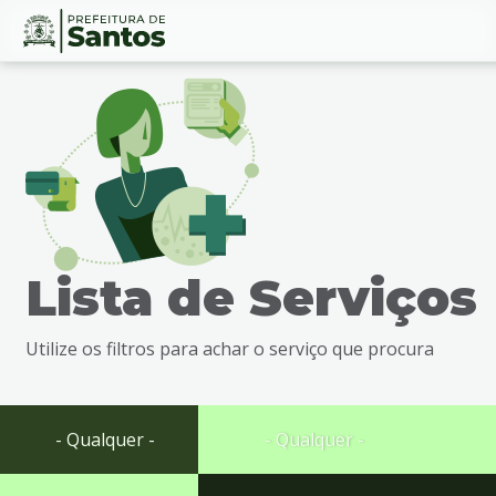
Ir
Conteúdo
para
o
conteúdo
1
Ir
para
o
menu
Lista de Serviços
2
Ir
para
Utilize os filtros para achar o serviço que procura
busca
3
Ir
para
- Qualquer -
- Qualquer -
o
rodapé