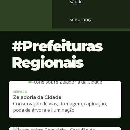
Saúde
Segurança
Prefeituras
Regionais
SERVICO
Zeladoria da Cidade
Conservação de vias, drenagem, capinação,
poda de árvore e iluminação