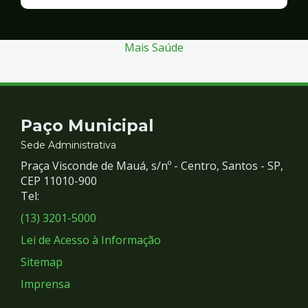
Finanças
e
Gestão
Mais Saúde
Contato
Paço Municipal
e
Sede Administrativa
Praça Visconde de Mauá, s/nº - Centro, Santos - SP,
Redes
CEP 11010-900
Tel:
Sociais
(13) 3201-5000
Lei de Acesso à Informação
Sitemap
Imprensa