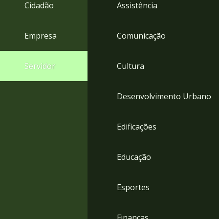
4
Cidadão
Assistência
Acessibilidade
5
Empresa
Comunicação
Servidor
Cultura
Desenvolvimento Urbano
Edificações
Educação
Esportes
Finanças