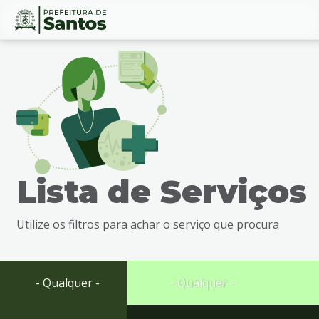
Ir
Conteúdo
para
o
conteúdo
1
Ir
para
o
menu
Lista de Serviços
2
Ir
para
Utilize os filtros para achar o serviço que procura
busca
3
Ir
para
- Qualquer -
- Qualquer -
o
rodapé