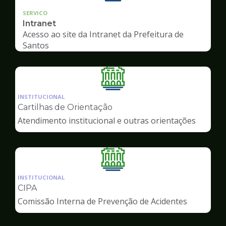
SERVICO
Intranet
Acesso ao site da Intranet da Prefeitura de
Santos
Ilustração
da
INSTITUCIONAL
pagina
Cartilhas de Orientação
de
Atendimento institucional e outras orientações
Servidor
Ilustração
da
INSTITUCIONAL
pagina
CIPA
de
Comissão Interna de Prevenção de Acidentes
Servidor