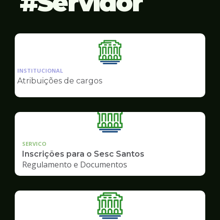
Servidor
Ilustração
da
INSTITUCIONAL
pagina
Atribuições de cargos
de
Servidor
SERVICO
Inscrições para o Sesc Santos
Regulamento e Documentos