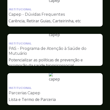
Ilustração
da
INSTITUCIONAL
pagina
Capep - Dúvidas Frequentes
de
Carência, Retirar Guias, Carteirinha, etc
Capep
Ilustração
da
INSTITUCIONAL
pagina
PAS - Programa de Atenção à Saúde do
de
Mutuário
Capep
Potencializar as políticas de prevenção e
promoção da saúde biopsicossocial
Ilustração
da
INSTITUCIONAL
pagina
Parcerias Capep
de
Lista e Termo de Parceria
Capep