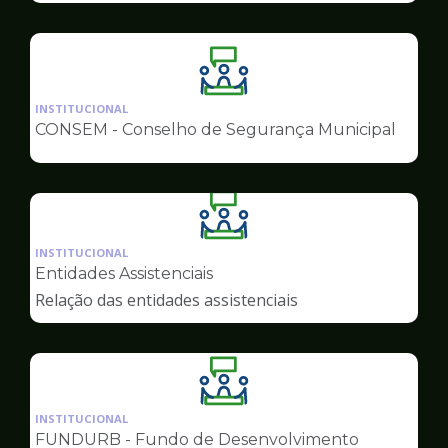
Ilustração
da
INSTITUCIONAL
pagina
CONSEM - Conselho de Segurança Municipal
de
Conselhos
Ilustração
da
INSTITUCIONAL
pagina
Entidades Assistenciais
de
Relação das entidades assistenciais
Conselhos
Ilustração
da
INSTITUCIONAL
pagina
FUNDURB - Fundo de Desenvolvimento