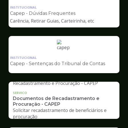
da
INSTITUCIONAL
pagina
Capep - Dúvidas Frequentes
de
Carência, Retirar Guias, Carteirinha, etc
Capep
Ilustração
da
INSTITUCIONAL
pagina
Capep - Sentenças do Tribunal de Contas
de
Capep
SERVICO
Documentos de Recadastramento e
Procuração - CAPEP
Solicitar recadastramento de beneficiários e
procuração