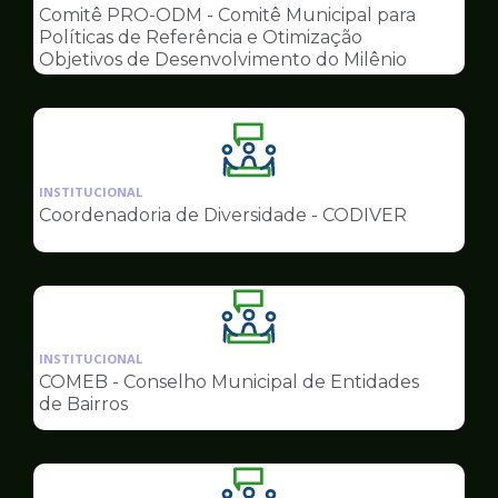
pagina
Comitê PRO-ODM - Comitê Municipal para
de
Políticas de Referência e Otimização
Conselhos
Objetivos de Desenvolvimento do Milênio
Ilustração
da
INSTITUCIONAL
pagina
Coordenadoria de Diversidade - CODIVER
de
Conselhos
Ilustração
da
INSTITUCIONAL
pagina
COMEB - Conselho Municipal de Entidades
de
de Bairros
Conselhos