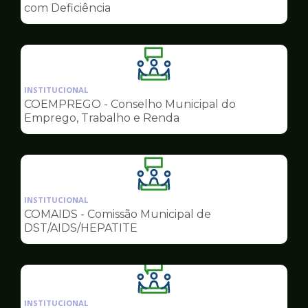
de
com Deficiência
Conselhos
Ilustração
da
INSTITUCIONAL
pagina
COEMPREGO - Conselho Municipal do
de
Emprego, Trabalho e Renda
Conselhos
Ilustração
da
INSTITUCIONAL
pagina
COMAIDS - Comissão Municipal de
de
DST/AIDS/HEPATITE
Conselhos
Ilustração
da
INSTITUCIONAL