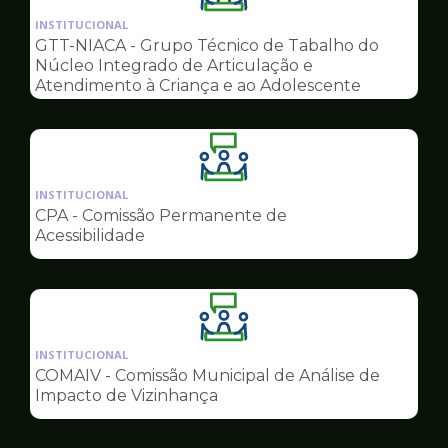
da
INSTITUCIONAL
pagina
GTT-NIACA - Grupo Técnico de Tabalho do
de
Núcleo Integrado de Articulação e
Conselhos
Atendimento à Criança e ao Adolescente
Ilustração
da
INSTITUCIONAL
pagina
CPA - Comissão Permanente de
de
Acessibilidade
Conselhos
Ilustração
da
INSTITUCIONAL
pagina
COMAIV - Comissão Municipal de Análise de
de
Impacto de Vizinhança
Conselhos