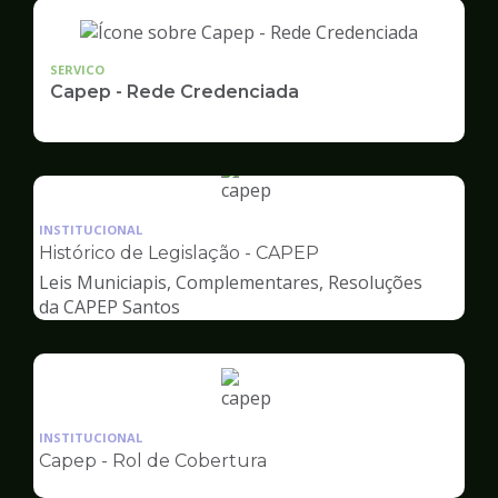
SERVICO
Capep - Rede Credenciada
Ilustração
da
INSTITUCIONAL
pagina
Histórico de Legislação - CAPEP
de
Leis Municiapis, Complementares, Resoluções
Capep
da CAPEP Santos
Ilustração
da
INSTITUCIONAL
pagina
Capep - Rol de Cobertura
de