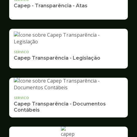
Capep - Transparência - Atas
SERVICO
Capep Transparência - Legislação
SERVICO
Capep Transparência - Documentos
Contábeis
Ilustração