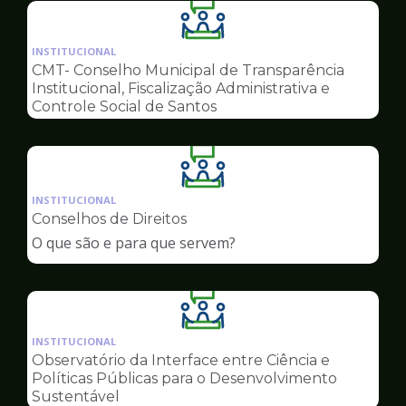
Ilustração
da
INSTITUCIONAL
pagina
CMT- Conselho Municipal de Transparência
de
Institucional, Fiscalização Administrativa e
Conselhos
Controle Social de Santos
Ilustração
da
INSTITUCIONAL
pagina
Conselhos de Direitos
de
O que são e para que servem?
Conselhos
Ilustração
da
INSTITUCIONAL
pagina
Observatório da Interface entre Ciência e
de
Políticas Públicas para o Desenvolvimento
Conselhos
Sustentável