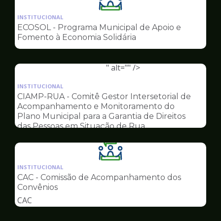
Ilustração
da
INSTITUCIONAL
pagina
ECOSOL - Programa Municipal de Apoio e
de
Fomento à Economia Solidária
Conselhos
" alt="" />
Ilustração
da
INSTITUCIONAL
pagina
CIAMP-RUA - Comitê Gestor Intersetorial de
de
Acompanhamento e Monitoramento do
Conselhos
Plano Municipal para a Garantia de Direitos
das Pessoas em Situação de Rua
Ilustração
da
INSTITUCIONAL
pagina
CAC - Comissão de Acompanhamento dos
de
Convênios
Conselhos
CAC