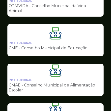
INSTITUCIONAL
pagina
COMVIDA - Conselho Municipal da Vida
de
Animal
Conselhos
Ilustração
da
INSTITUCIONAL
pagina
CME - Conselho Municipal de Educação
de
Conselhos
Ilustração
da
INSTITUCIONAL
pagina
CMAE - Conselho Municipal de Alimentação
de
Escolar
Conselhos
Ilustração