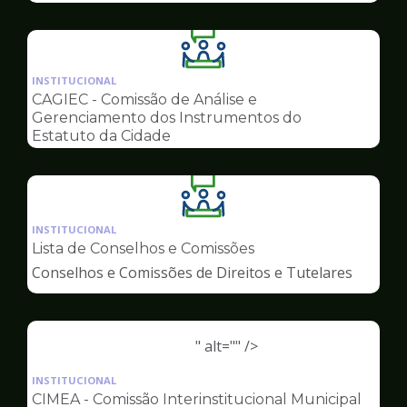
Ilustração
da
INSTITUCIONAL
pagina
CAGIEC - Comissão de Análise e
de
Gerenciamento dos Instrumentos do
Conselhos
Estatuto da Cidade
Ilustração
da
INSTITUCIONAL
pagina
Lista de Conselhos e Comissões
de
Conselhos e Comissões de Direitos e Tutelares
Conselhos
" alt="" />
Ilustração
da
INSTITUCIONAL
pagina
CIMEA - Comissão Interinstitucional Municipal