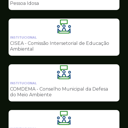
de
Pessoa Idosa
Conselhos
Ilustração
da
INSTITUCIONAL
pagina
CISEA - Comissão Intersetorial de Educação
de
Ambiental
Conselhos
Ilustração
da
INSTITUCIONAL
pagina
COMDEMA - Conselho Municipal da Defesa
de
do Meio Ambiente
Conselhos
Ilustração
da