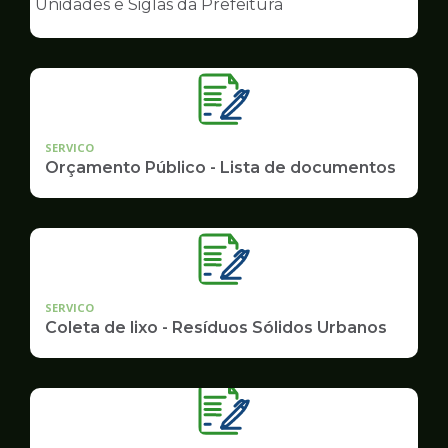
Unidades e Siglas da Prefeitura
de
Governo
SERVICO
Orçamento Público - Lista de documentos
SERVICO
Coleta de lixo - Resíduos Sólidos Urbanos