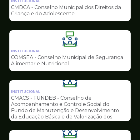
INSTITUCIONAL
pagina
CMDCA - Conselho Municipal dos Direitos da
de
Criança e do Adolescente
Conselhos
Ilustração
da
INSTITUCIONAL
pagina
COMSEA - Conselho Municipal de Segurança
de
Alimentar e Nutricional
Conselhos
Ilustração
da
INSTITUCIONAL
pagina
CMACS - FUNDEB - Conselho de
de
Acompanhamento e Controle Social do
Conselhos
Fundo de Manutenção e Desenvolvimento
da Educação Básica e de Valorização dos
Profissionais da Educação
Ilustração