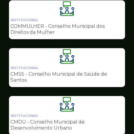
Ilustração
da
INSTITUCIONAL
pagina
COMMULHER - Conselho Municipal dos
de
Direitos da Mulher
Conselhos
Ilustração
da
INSTITUCIONAL
pagina
CMSS - Conselho Municipal de Saúde de
de
Santos
Conselhos
Ilustração
da
INSTITUCIONAL
pagina
CMDU - Conselho Municipal de
de
Desenvolvimento Urbano
Conselhos