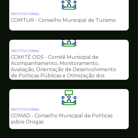
Ilustração
da
INSTITUCIONAL
pagina
COMTUR - Conselho Municipal de Turismo
de
Conselhos
Ilustração
da
INSTITUCIONAL
pagina
COMITÊ ODS - Comitê Municipal de
de
Acompanhamento, Monitoramento,
Conselhos
Avaliação, Orientação de Desenvolvimento
de Políticas Públicas e Otimização dos
Objetivos do Desenvolvimento Sustentável
Ilustração
da
INSTITUCIONAL
pagina
COMAD - Conselho Municipal de Políticas
de
sobre Drogas
Conselhos