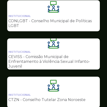
Ilustração
da
INSTITUCIONAL
pagina
CONLGBT - Conselho Municipal de Políticas
de
LGBT
Conselhos
Ilustração
da
INSTITUCIONAL
pagina
CEVISS - Comissão Municipal de
de
Enfrentamento à Violência Sexual Infanto-
Conselhos
Juvenil
Ilustração
da
INSTITUCIONAL
pagina
CTZN - Conselho Tutelar Zona Noroeste
de