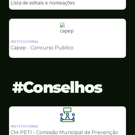
Lista de editais e nomeações
Capep
Ilustração
da
INSTITUCIONAL
pagina
Capep - Concurso Publico
de
Capep
Conselhos
Ilustração
da
INSTITUCIONAL
pagina
CM-PETI - Comissão Municipal de Prevenção