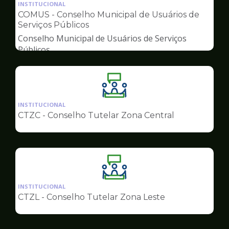
da
INSTITUCIONAL
pagina
COMUS - Conselho Municipal de Usuários de
de
Serviços Públicos
Conselhos
Conselho Municipal de Usuários de Serviços
Públicos
Ilustração
da
INSTITUCIONAL
pagina
CTZC - Conselho Tutelar Zona Central
de
Conselhos
Ilustração
da
INSTITUCIONAL
pagina
CTZL - Conselho Tutelar Zona Leste
de
Conselhos