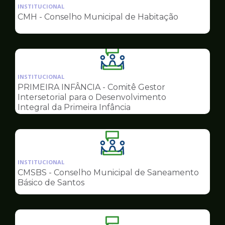
da
INSTITUCIONAL
pagina
CMH - Conselho Municipal de Habitação
de
Conselhos
Ilustração
da
INSTITUCIONAL
pagina
PRIMEIRA INFÂNCIA - Comitê Gestor
de
Intersetorial para o Desenvolvimento
Conselhos
Integral da Primeira Infância
Ilustração
da
INSTITUCIONAL
pagina
CMSBS - Conselho Municipal de Saneamento
de
Básico de Santos
Conselhos