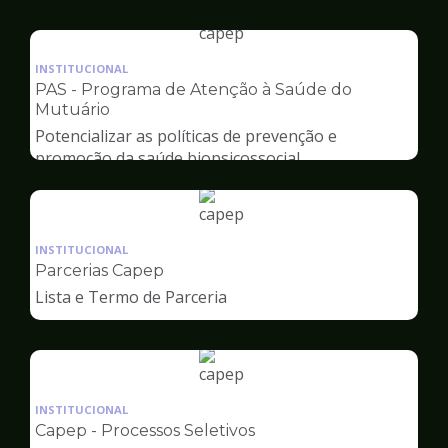
Capep
Ilustração
da
INSTITUCIONAL
pagina
PAS - Programa de Atenção à Saúde do
de
Mutuário
Capep
Potencializar as políticas de prevenção e
promoção da saúde biopsicossocial
Ilustração
da
INSTITUCIONAL
pagina
Parcerias Capep
de
Lista e Termo de Parceria
Capep
Ilustração
da
INSTITUCIONAL
pagina
Capep - Processos Seletivos
de