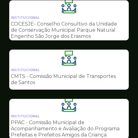
Ilustração
da
INSTITUCIONAL
pagina
COCESJE- Conselho Consultivo da Unidade
de
de Conservação Municipal Parque Natural
Conselhos
Engenho São Jorge dos Erasmos
Ilustração
da
INSTITUCIONAL
pagina
CMTS - Comissão Municipal de Transportes
de
de Santos
Conselhos
Ilustração
da
INSTITUCIONAL
pagina
PPAC - Comissão Municipal de
de
Acompanhamento e Avaliação do Programa
Conselhos
Prefeitas e Prefeitos Amigos da Criança