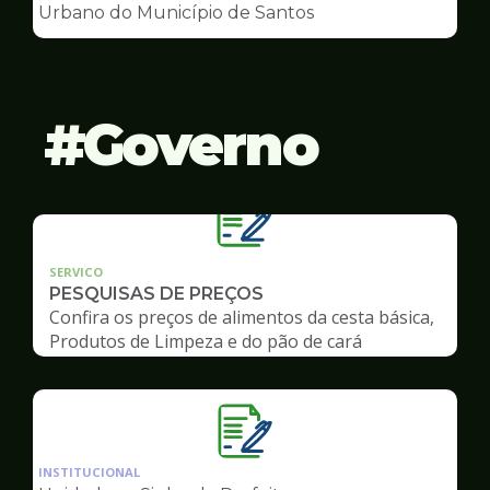
de
Urbano do Município de Santos
Conselhos
Governo
SERVICO
PESQUISAS DE PREÇOS
Confira os preços de alimentos da cesta básica,
Produtos de Limpeza e do pão de cará
Ilustração
da
INSTITUCIONAL
pagina