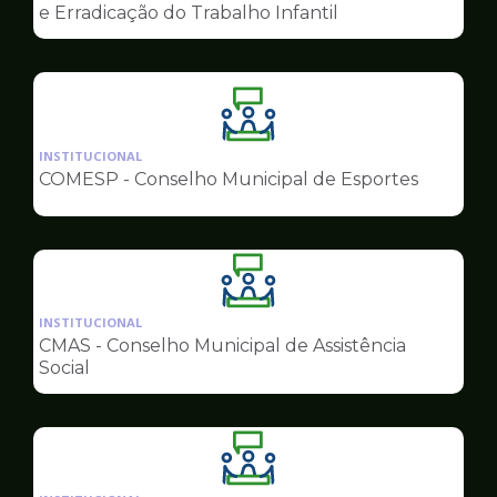
de
e Erradicação do Trabalho Infantil
Conselhos
Ilustração
da
INSTITUCIONAL
pagina
COMESP - Conselho Municipal de Esportes
de
Conselhos
Ilustração
da
INSTITUCIONAL
pagina
CMAS - Conselho Municipal de Assistência
de
Social
Conselhos
Ilustração
da