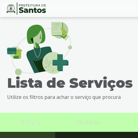
Ir
Conteúdo
para
o
conteúdo
1
Ir
para
o
menu
Lista de Serviços
2
Ir
para
Utilize os filtros para achar o serviço que procura
busca
3
Ir
para
- Qualquer -
- Qualquer -
o
rodapé