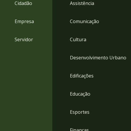
4
Cidadão
Assistência
Acessibilidade
5
Empresa
Comunicação
Servidor
Cultura
Desenvolvimento Urbano
Edificações
Educação
Esportes
Finanças