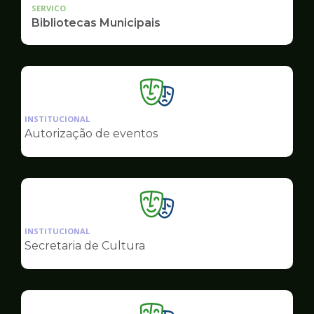
SERVICO
Bibliotecas Municipais
Ilustração
da
INSTITUCIONAL
pagina
Autorização de eventos
de
Cultura
Ilustração
da
INSTITUCIONAL
pagina
Secretaria de Cultura
de
Cultura