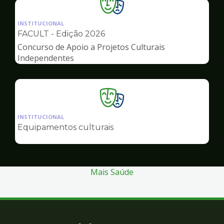
Ilustração
da
INSTITUCIONAL
pagina
FACULT - Edição 2026
de
Concurso de Apoio a Projetos Culturais
Cultura
Independentes
Ilustração
da
INSTITUCIONAL
pagina
Equipamentos culturais
de
Cultura
Mais Saúde