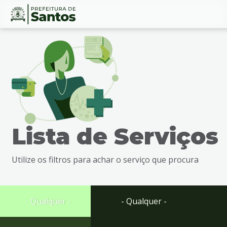
Ir
Conteúdo
para
o
conteúdo
1
Ir
para
o
menu
Lista de Serviços
2
Ir
para
Utilize os filtros para achar o serviço que procura
busca
3
Ir
para
- Qualquer -
- Qualquer -
o
rodapé