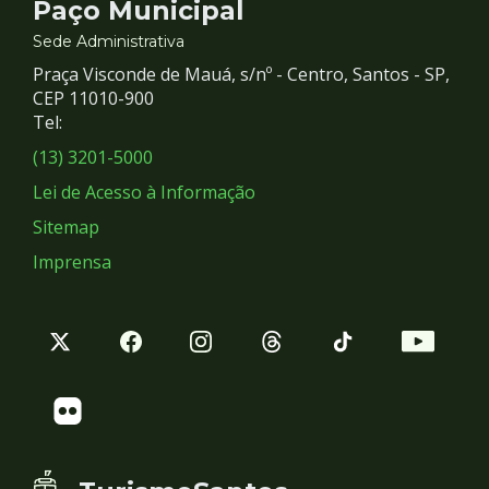
Contato
Paço Municipal
e
Sede Administrativa
Praça Visconde de Mauá, s/nº - Centro, Santos - SP,
Redes
CEP 11010-900
Tel:
Sociais
(13) 3201-5000
Lei de Acesso à Informação
Sitemap
Imprensa