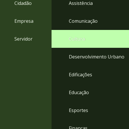
4
Cidadão
Assistência
Acessibilidade
5
Empresa
Comunicação
Servidor
Cultura
Desenvolvimento Urbano
Edificações
Educação
Esportes
Finanças