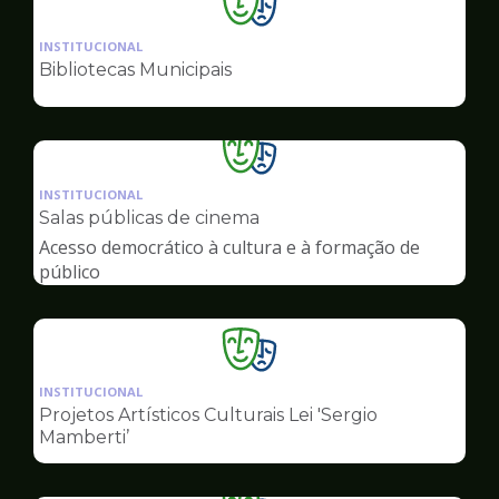
Ilustração
da
INSTITUCIONAL
pagina
Bibliotecas Municipais
de
Cultura
Ilustração
da
INSTITUCIONAL
pagina
Salas públicas de cinema
de
Acesso democrático à cultura e à formação de
Cultura
público
Ilustração
da
INSTITUCIONAL
pagina
Projetos Artísticos Culturais Lei 'Sergio
de
Mamberti’
Cultura