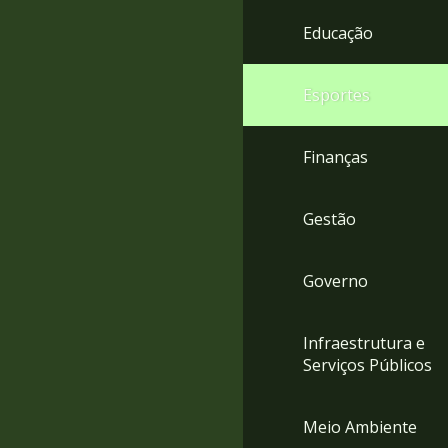
4
Educação
Acessibilidade
5
Esportes
Finanças
Gestão
Governo
Infraestrutura e
Serviços Públicos
Meio Ambiente