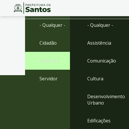
Ir
Conteúdo
- Qualquer -
- Qualquer -
para
o
conteúdo
Cidadão
Assistência
1
Ir
para
Empresa
Comunicação
o
menu
2
Servidor
Cultura
Ir
para
busca
Desenvolvimento
3
Urbano
Ir
para
o
Edificações
rodapé