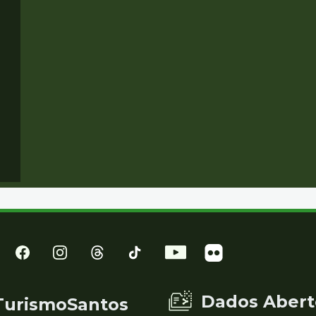
Dados Abert
TurismoSantos