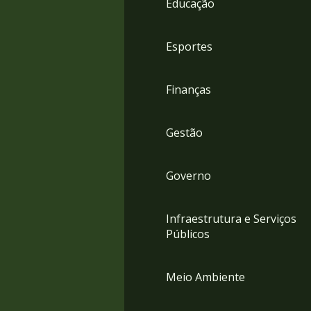
Educação
4
Acessibilidade
5
Esportes
Finanças
Gestão
Governo
Infraestrutura e Serviços
Públicos
Meio Ambiente