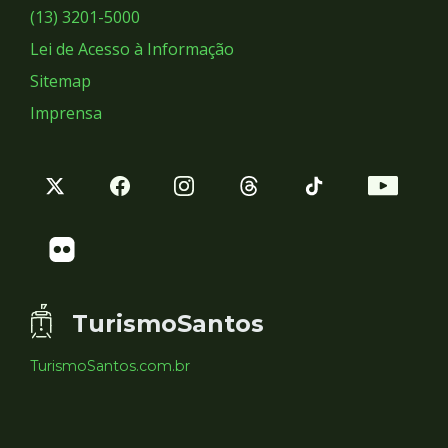
Sociais
(13) 3201-5000
Lei de Acesso à Informação
Sitemap
Imprensa
TurismoSantos
TurismoSantos.com.br