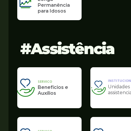
Permanência
para Idosos
Assistência
INSTITUCION
SERVICO
Unidades
Benefícios e
Ilustração
assistencia
Auxílios
da
pagina
de
Assistência