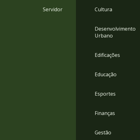
4
Servidor
Cultura
Acessibilidade
5
Desenvolvimento
Urbano
Edificações
Educação
Esportes
Finanças
Gestão