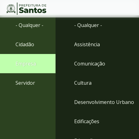
Ir
Conteúdo
- Qualquer -
- Qualquer -
para
o
conteúdo
Cidadão
Assistência
1
Ir
para
Empresa
Comunicação
o
menu
2
Servidor
Cultura
Ir
para
busca
Desenvolvimento Urbano
3
Ir
para
Edificações
o
rodapé