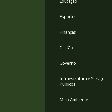
Educação
4
Acessibilidade
5
Esportes
Finanças
Gestão
Governo
Infraestrutura e Serviços
Públicos
Meio Ambiente