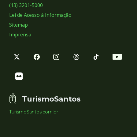
Sociais
(13) 3201-5000
Lei de Acesso à Informação
Sitemap
Imprensa
TurismoSantos
TurismoSantos.com.br