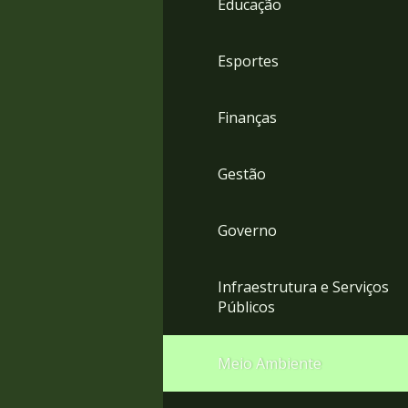
Educação
4
Acessibilidade
5
Esportes
Finanças
Gestão
Governo
Infraestrutura e Serviços
Públicos
Meio Ambiente