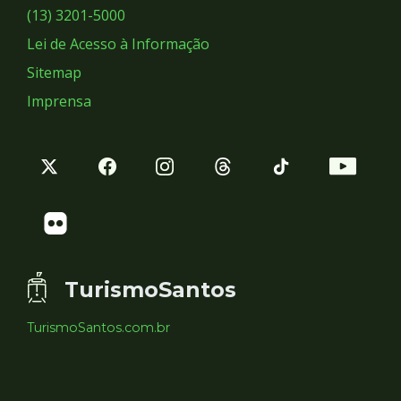
Sociais
(13) 3201-5000
Lei de Acesso à Informação
Sitemap
Imprensa
TurismoSantos
TurismoSantos.com.br