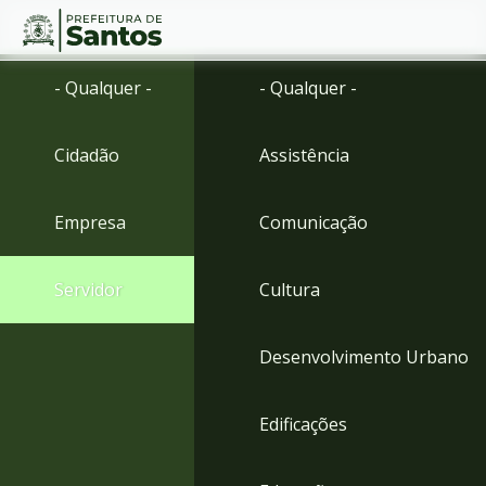
Ir
Conteúdo
- Qualquer -
- Qualquer -
para
o
conteúdo
Cidadão
Assistência
1
Ir
para
Empresa
Comunicação
o
menu
2
Servidor
Cultura
Ir
para
busca
Desenvolvimento Urbano
3
Ir
para
Edificações
o
rodapé