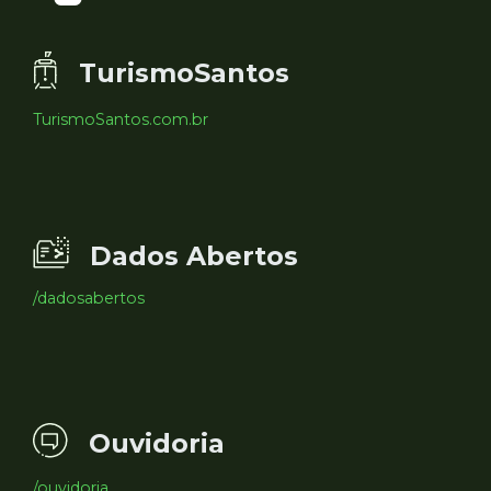
TurismoSantos
TurismoSantos.com.br
Dados Abertos
/dadosabertos
Ouvidoria
/ouvidoria