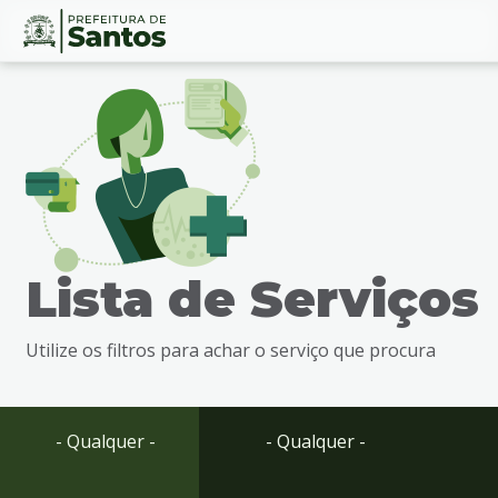
Ir
Conteúdo
para
o
conteúdo
1
Ir
para
o
menu
Lista de Serviços
2
Ir
para
Utilize os filtros para achar o serviço que procura
busca
3
Ir
para
- Qualquer -
- Qualquer -
o
rodapé