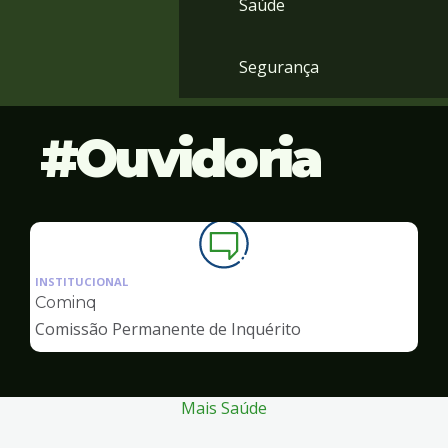
Saúde
Segurança
Ouvidoria
Ilustração
da
INSTITUCIONAL
pagina
Cominq
de
Comissão Permanente de Inquérito
Ouvidoria
Mais Saúde