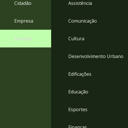
4
Cidadão
Assistência
Acessibilidade
5
Empresa
Comunicação
Servidor
Cultura
Desenvolvimento Urbano
Edificações
Educação
Esportes
Finanças