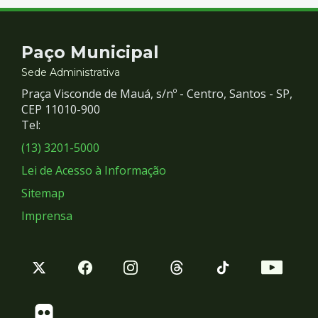
Contato
Paço Municipal
e
Sede Administrativa
Praça Visconde de Mauá, s/nº - Centro, Santos - SP,
Redes
CEP 11010-900
Tel:
Sociais
(13) 3201-5000
Lei de Acesso à Informação
Sitemap
Imprensa