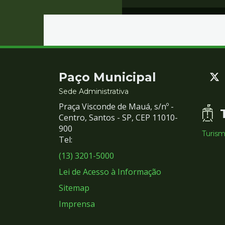
Contato
Paço Municipal
e
Sede Administrativa
Praça Visconde de Mauá, s/nº -
Redes
Centro, Santos - SP, CEP 11010-
900
Turis
Sociais
Tel:
(13) 3201-5000
Lei de Acesso à Informação
Sitemap
Imprensa