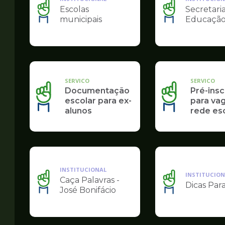
Escolas
Secretari
Ilustração
Ilustração
municipais
Educaçã
da
da
pagina
pagina
de
de
Educação
Educação
SERVICO
SERVICO
Documentação
Pré-insc
escolar para ex-
para va
alunos
rede es
INSTITUCIONAL
INSTITUCION
Caça Palavras -
Dicas Par
Ilustração
Ilustração
José Bonifácio
da
da
pagina
pagina
de
de