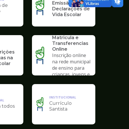
Emissão de
a de
Declarações de
o
Vida Escolar
SERVICO
Solicitação de
Matricula e
Transferencias
Online
rições
Inscrição online
gas na
na rede municipal
colar
de ensino para
crianças, jovens e
adultos
INSTITUCIONAL
AL
Currículo
a todos
Ilustração
Santista
da
pagina
de