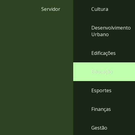
4
Servidor
Cultura
Acessibilidade
5
Desenvolvimento
Urbano
Edificações
Educação
Esportes
Finanças
Gestão