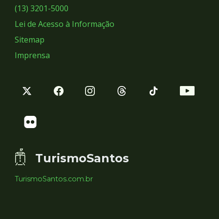
Sociais
(13) 3201-5000
Lei de Acesso à Informação
Sitemap
Imprensa
TurismoSantos
TurismoSantos.com.br