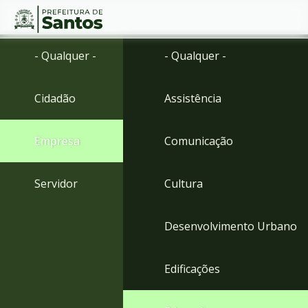
Ir
Conteúdo
- Qualquer -
- Qualquer -
para
o
conteúdo
Cidadão
Assistência
1
Ir
para
Empresa
Comunicação
o
menu
2
Servidor
Cultura
Ir
para
busca
Desenvolvimento Urbano
3
Ir
para
Edificações
o
rodapé