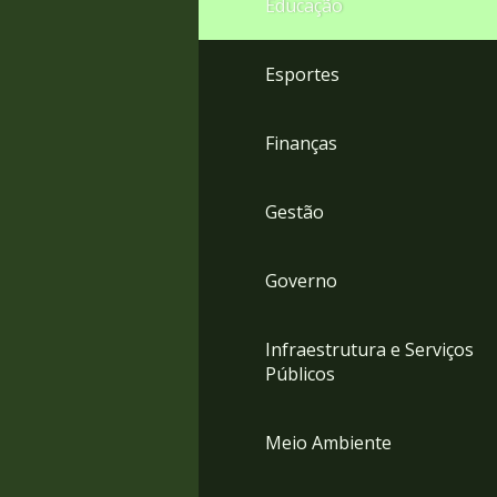
Educação
4
Acessibilidade
5
Esportes
Finanças
Gestão
Governo
Infraestrutura e Serviços
Públicos
Meio Ambiente