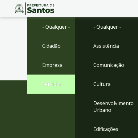
Ir
Conteúdo
- Qualquer -
- Qualquer -
para
o
conteúdo
Cidadão
Assistência
1
Ir
para
Empresa
Comunicação
o
menu
2
Servidor
Cultura
Ir
para
busca
Desenvolvimento
3
Urbano
Ir
para
o
Edificações
rodapé