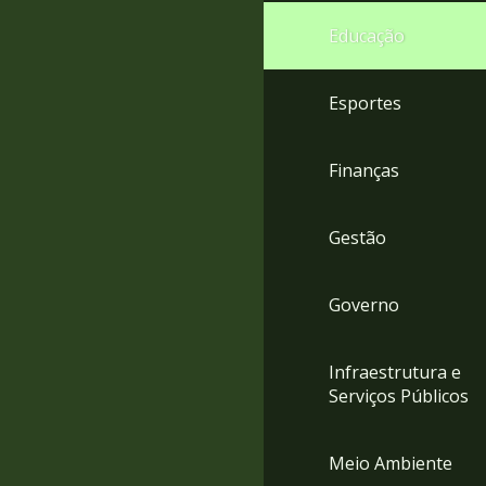
4
Educação
Acessibilidade
5
Esportes
Finanças
Gestão
Governo
Infraestrutura e
Serviços Públicos
Meio Ambiente