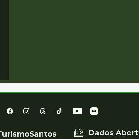
Dados Abert
TurismoSantos