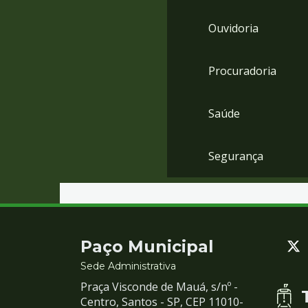
Ouvidoria
Procuradoria
Saúde
Segurança
Contato
Paço Municipal
e
Sede Administrativa
Praça Visconde de Mauá, s/nº -
Redes
Centro, Santos - SP, CEP 11010-