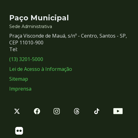
Contato
Paço Municipal
e
Sede Administrativa
Praça Visconde de Mauá, s/nº - Centro, Santos - SP,
Redes
CEP 11010-900
Tel:
Sociais
(13) 3201-5000
Lei de Acesso à Informação
Sitemap
Imprensa