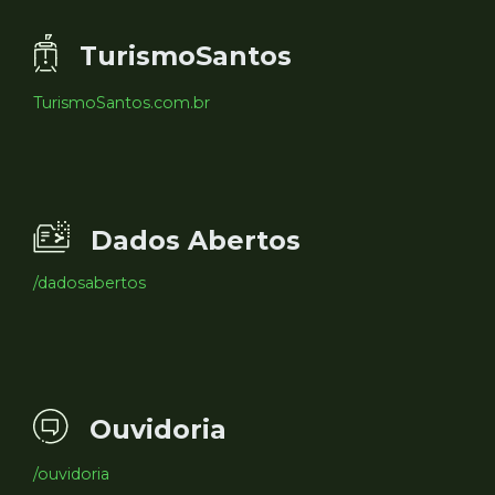
TurismoSantos
TurismoSantos.com.br
Dados Abertos
/dadosabertos
Ouvidoria
/ouvidoria