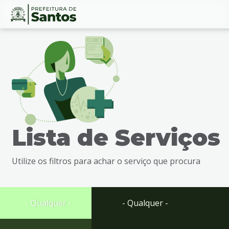
Ir
Conteúdo
para
o
conteúdo
1
Ir
para
o
menu
Lista de Serviços
2
Ir
para
Utilize os filtros para achar o serviço que procura
busca
3
Ir
para
- Qualquer -
- Qualquer -
o
rodapé