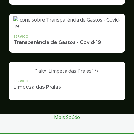
Infraestrutura
e
Serviços
Públicos
SERVICO
Transparência de Gastos - Covid-19
" alt="Limpeza das Praias" />
SERVICO
Limpeza das Praias
Mais Saúde