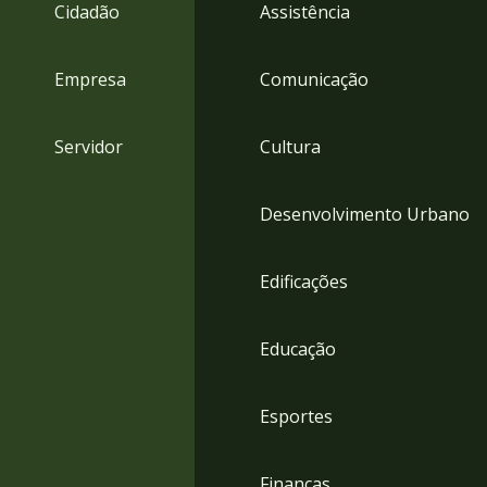
4
Cidadão
Assistência
Acessibilidade
5
Empresa
Comunicação
Servidor
Cultura
Desenvolvimento Urbano
Edificações
Educação
Esportes
Finanças