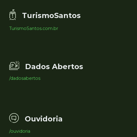
TurismoSantos
TurismoSantos.com.br
Dados Abertos
/dadosabertos
Ouvidoria
/ouvidoria