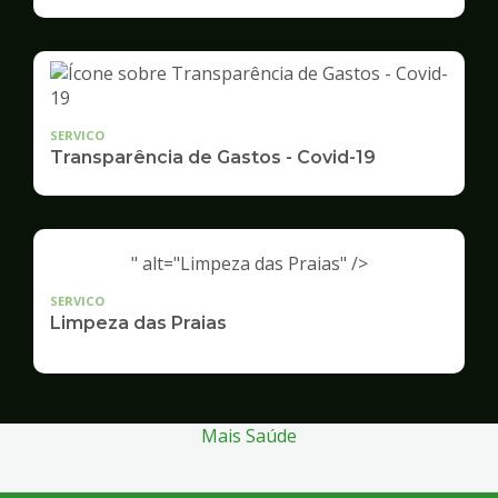
Infraestrutura
e
Serviços
Públicos
SERVICO
Transparência de Gastos - Covid-19
" alt="Limpeza das Praias" />
SERVICO
Limpeza das Praias
Mais Saúde