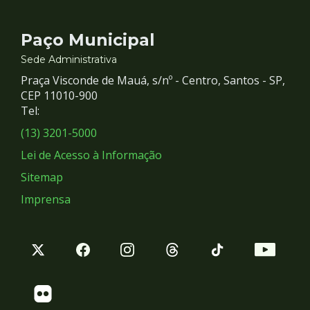
Contato
Paço Municipal
e
Sede Administrativa
Praça Visconde de Mauá, s/nº - Centro, Santos - SP,
Redes
CEP 11010-900
Tel:
Sociais
(13) 3201-5000
Lei de Acesso à Informação
Sitemap
Imprensa