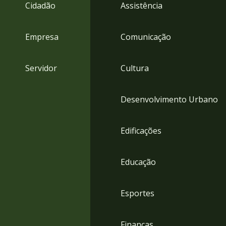
4
Cidadão
Assistência
Acessibilidade
5
Empresa
Comunicação
Servidor
Cultura
Desenvolvimento Urbano
Edificações
Educação
Esportes
Finanças