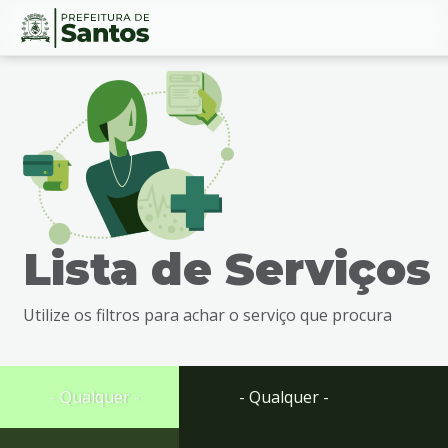
Ir
Conteúdo
para
o
conteúdo
1
Ir
para
o
menu
Lista de Serviços
2
Ir
para
Utilize os filtros para achar o serviço que procura
busca
3
Ir
para
- Qualquer -
- Qualquer -
o
rodapé