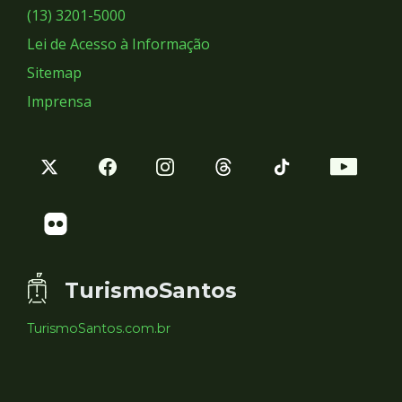
Sociais
(13) 3201-5000
Lei de Acesso à Informação
Sitemap
Imprensa
TurismoSantos
TurismoSantos.com.br