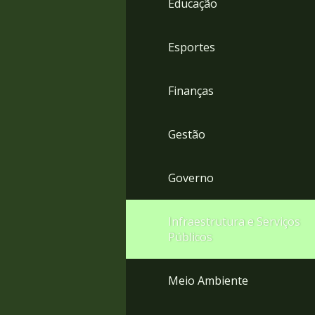
Educação
4
Acessibilidade
5
Esportes
Finanças
Gestão
Governo
Infraestrutura e Serviços
Públicos
Meio Ambiente