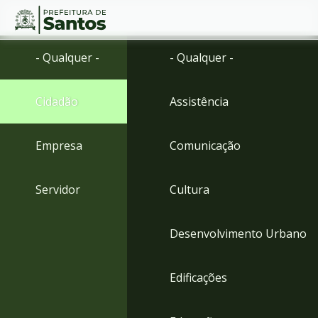
Ir
Conteúdo
- Qualquer -
- Qualquer -
para
o
conteúdo
Cidadão
Assistência
1
Ir
para
Empresa
Comunicação
o
menu
2
Servidor
Cultura
Ir
para
busca
Desenvolvimento Urbano
3
Ir
para
Edificações
o
rodapé