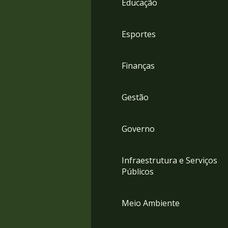
Educação
4
Acessibilidade
5
Esportes
Finanças
Gestão
Governo
Infraestrutura e Serviços
Públicos
Meio Ambiente