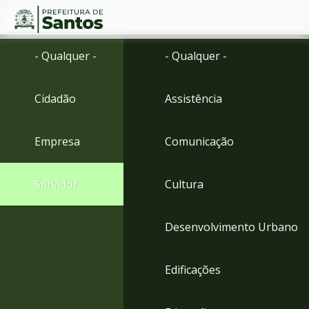
Ir
Conteúdo
- Qualquer -
- Qualquer -
para
o
conteúdo
Cidadão
Assistência
1
Ir
para
Empresa
Comunicação
o
menu
2
Servidor
Cultura
Ir
para
busca
Desenvolvimento Urbano
3
Ir
para
Edificações
o
rodapé