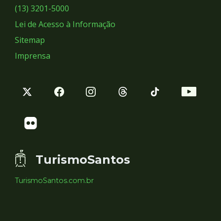
Sociais
(13) 3201-5000
Lei de Acesso à Informação
Sitemap
Imprensa
TurismoSantos
TurismoSantos.com.br