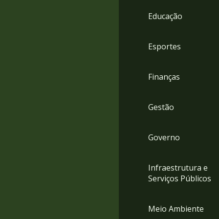
4
Educação
Acessibilidade
5
Esportes
Finanças
Gestão
Governo
Infraestrutura e
Serviços Públicos
Meio Ambiente