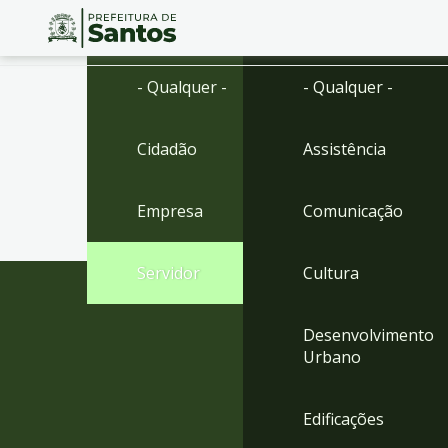
Ir
Conteúdo
- Qualquer -
- Qualquer -
para
o
conteúdo
Cidadão
Assistência
1
Ir
para
Empresa
Comunicação
o
menu
2
Servidor
Cultura
Ir
para
busca
Desenvolvimento
3
Urbano
Ir
para
o
Edificações
rodapé