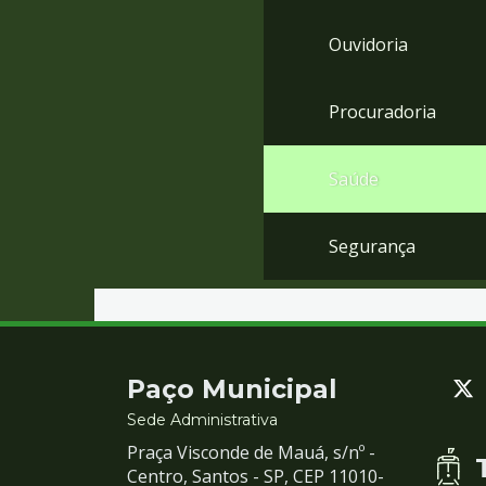
Ouvidoria
Procuradoria
Saúde
Segurança
Contato
Paço Municipal
e
Sede Administrativa
Praça Visconde de Mauá, s/nº -
Redes
Centro, Santos - SP, CEP 11010-