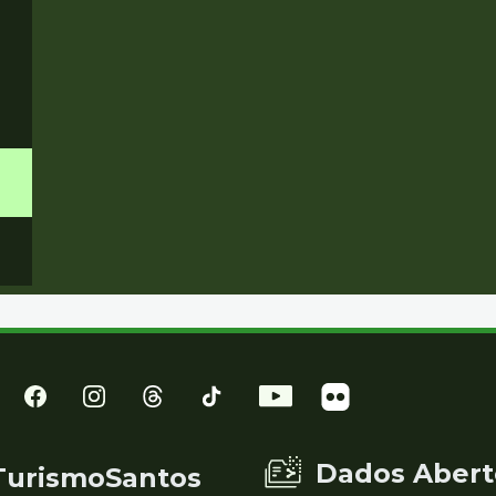
Dados Abert
TurismoSantos