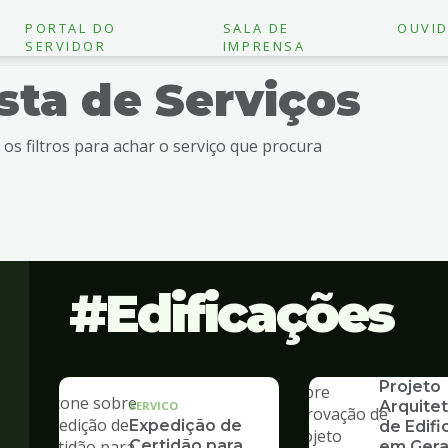
PORTAL DO
SALA DE
OUVID
SERVIDOR
IMPRENSA
ista de Serviços
e os filtros para achar o serviço que procura
Edificações
SERVICO
Aprovaç
Projeto
Arquite
SERVICO
Expedição de
de Edif
Certidão para
em Gera