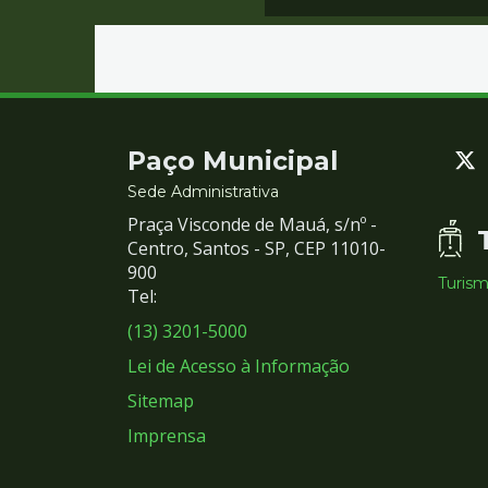
Contato
Paço Municipal
e
Sede Administrativa
Praça Visconde de Mauá, s/nº -
Redes
Centro, Santos - SP, CEP 11010-
900
Turis
Sociais
Tel:
(13) 3201-5000
Lei de Acesso à Informação
Sitemap
Imprensa