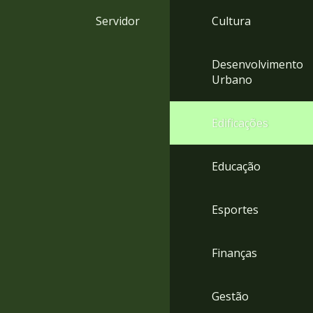
4
Servidor
Cultura
Acessibilidade
5
Desenvolvimento
Urbano
Edificações
Educação
Esportes
Finanças
Gestão