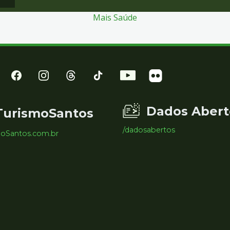
Mais Saúde
Dados Abert
TurismoSantos
/dadosabertos
moSantos.com.br