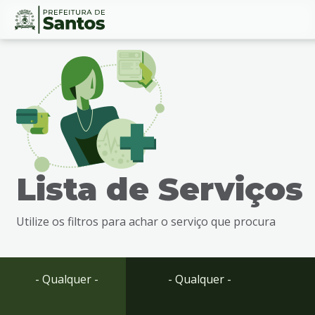
Ir
Conteúdo
para
o
conteúdo
1
Ir
para
o
menu
Lista de Serviços
2
Ir
para
Utilize os filtros para achar o serviço que procura
busca
3
Ir
para
- Qualquer -
- Qualquer -
o
rodapé