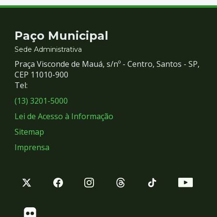
Contato
Paço Municipal
e
Sede Administrativa
Praça Visconde de Mauá, s/nº - Centro, Santos - SP,
Redes
CEP 11010-900
Tel:
Sociais
(13) 3201-5000
Lei de Acesso à Informação
Sitemap
Imprensa