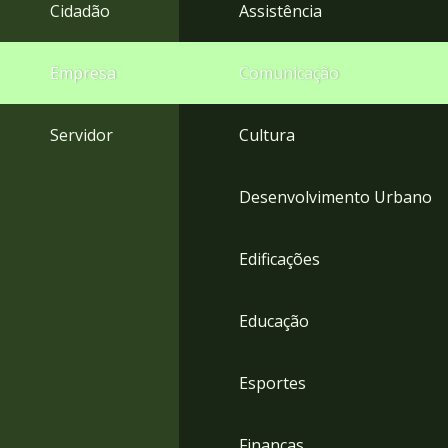
4
Cidadão
Assistência
Acessibilidade
5
Empresa
Comunicação
Servidor
Cultura
Desenvolvimento Urbano
Edificações
Educação
Esportes
Finanças