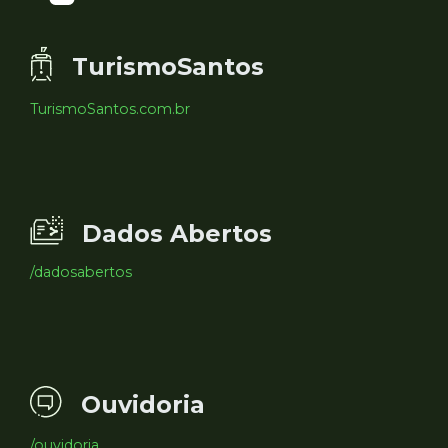
TurismoSantos
TurismoSantos.com.br
Dados Abertos
/dadosabertos
Ouvidoria
/ouvidoria