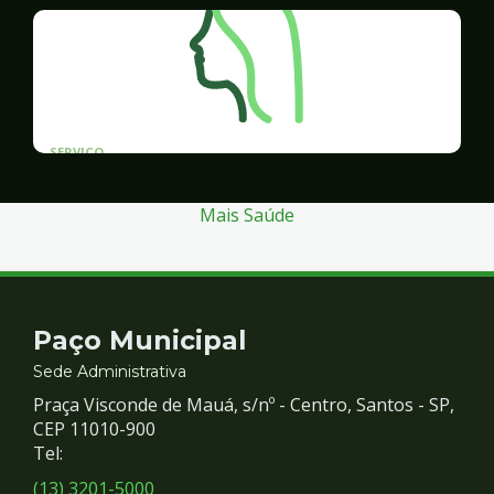
SERVICO
Programa Santos Acessível
Mais Saúde
Contato
Paço Municipal
e
Sede Administrativa
Praça Visconde de Mauá, s/nº - Centro, Santos - SP,
Redes
CEP 11010-900
Tel:
Sociais
(13) 3201-5000