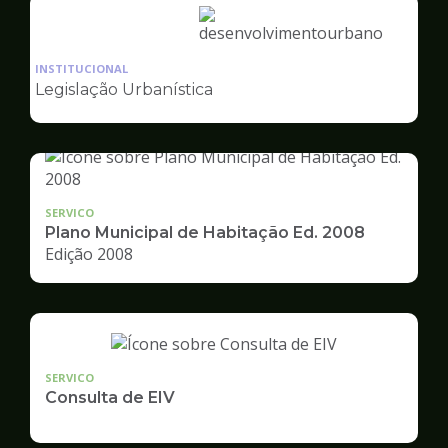
Ilustração
da
INSTITUCIONAL
pagina
Legislação Urbanística
de
Desenvolvimento
Urbano
SERVICO
Plano Municipal de Habitação Ed. 2008
Edição 2008
SERVICO
Consulta de EIV