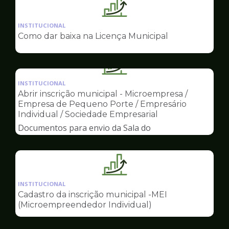
Ilustração
da
INSTITUCIONAL
pagina
Como dar baixa na Licença Municipal
de
Sala
do
Ilustração
Empreendedor
da
INSTITUCIONAL
pagina
Abrir inscrição municipal - Microempresa /
de
Empresa de Pequeno Porte / Empresário
Sala
Individual / Sociedade Empresarial
do
Documentos para envio da Sala do
Empreendedor
Empreendedor
Ilustração
da
INSTITUCIONAL
pagina
Cadastro da inscrição municipal -MEI
de
(Microempreendedor Individual)
Sala
do