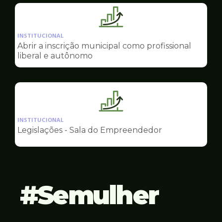
Empreendedor
Ilustração
da
INSTITUCIONAL
pagina
Abrir a inscrição municipal como profissional
de
liberal e autônomo
Sala
do
Empreendedor
Ilustração
da
INSTITUCIONAL
pagina
Legislações - Sala do Empreendedor
de
Sala
do
Empreendedor
Semulher