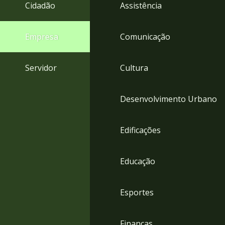
4
Cidadão
Assistência
Acessibilidade
5
Empresa
Comunicação
Servidor
Cultura
Desenvolvimento Urbano
Edificações
Educação
Esportes
Finanças