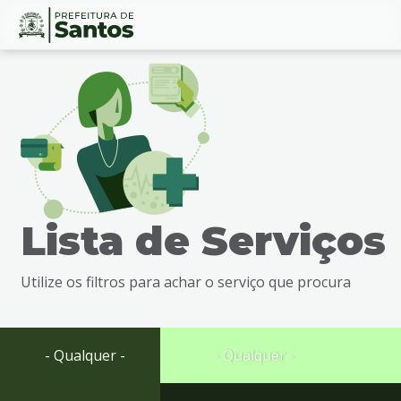
Ir
Conteúdo
para
o
conteúdo
1
Ir
para
o
menu
Lista de Serviços
2
Ir
para
Utilize os filtros para achar o serviço que procura
busca
3
Ir
para
- Qualquer -
- Qualquer -
o
rodapé