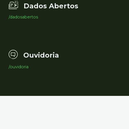
Dados Abertos
/dadosabertos
Ouvidoria
/ouvidoria